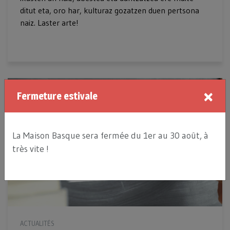
ditut eta, oro har, kulturaz gozatzen duen pertsona
naiz. Laster arte!
×
Fermeture estivale
La Maison Basque sera fermée du 1er au 30 août, à
très vite !
ACTUALITÉS