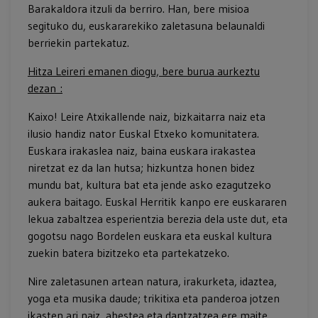
Barakaldora itzuli da berriro. Han, bere misioa
segituko du, euskararekiko zaletasuna belaunaldi
berriekin partekatuz.
Hitza Leireri emanen diogu, bere burua aurkeztu
dezan :
Kaixo! Leire Atxikallende naiz, bizkaitarra naiz eta
ilusio handiz nator Euskal Etxeko komunitatera.
Euskara irakaslea naiz, baina euskara irakastea
niretzat ez da lan hutsa; hizkuntza honen bidez
mundu bat, kultura bat eta jende asko ezagutzeko
aukera baitago. Euskal Herritik kanpo ere euskararen
lekua zabaltzea esperientzia berezia dela uste dut, eta
gogotsu nago Bordelen euskara eta euskal kultura
zuekin batera bizitzeko eta partekatzeko.
Nire zaletasunen artean natura, irakurketa, idaztea,
yoga eta musika daude; trikitixa eta panderoa jotzen
ikasten ari naiz, abestea eta dantzatzea ere maite