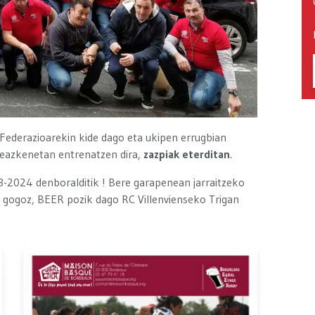
 Federazioarekin kide dago eta ukipen errugbian
steazkenetan entrenatzen dira,
zazpiak eterditan
.
-2024 denboralditik ! Bere garapenean jarraitzeko
 gogoz, BEER pozik dago RC Villenvienseko Trigan