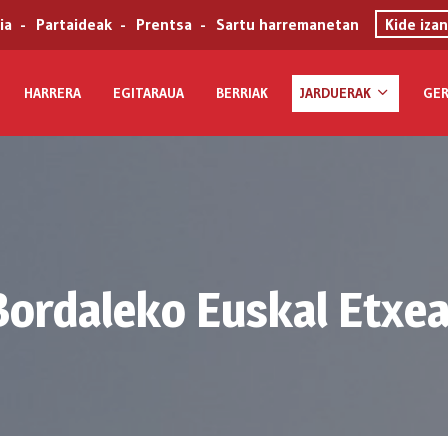
ia
Partaideak
Prentsa
Sartu harremanetan
Kide izan
HARRERA
EGITARAUA
BERRIAK
JARDUERAK
GER
Bordaleko Euskal Etxea