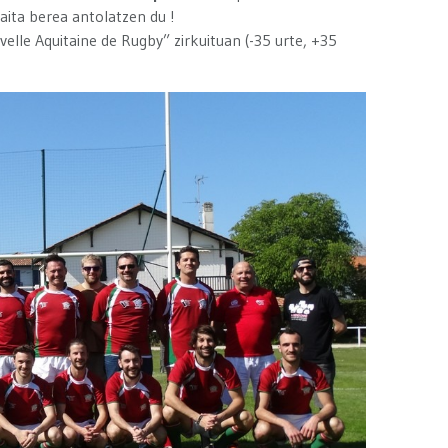
 Baita berea antolatzen du !
elle Aquitaine de Rugby” zirkuituan (-35 urte, +35