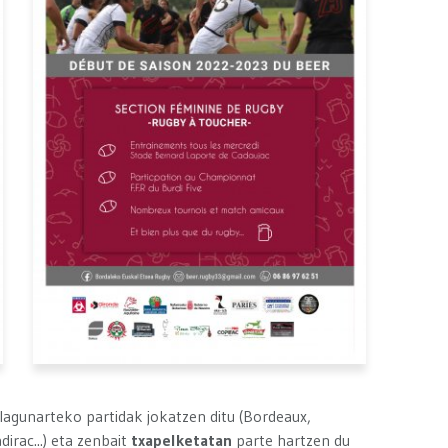
agunarteko partidak jokatzen ditu (Bordeaux,
irac...) eta zenbait
txapelketatan
parte hartzen du