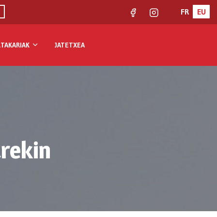
FR
EU
Facebook
Instagram
TAKARIAK
JATETXEA
rekin