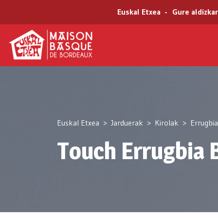
Euskal Etxea
Gure aldizkar
Euskal Etxea
Jarduerak
Kirolak
Errugbia
Touch Errugbia 