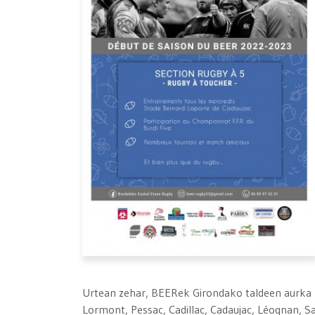
Urtean zehar, BEERek Girondako taldeen aurka l
Lormont, Pessac, Cadillac, Cadaujac, Léognan, Sad