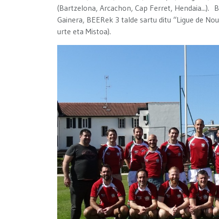
(Bartzelona, ​​​​Arcachon, Cap Ferret, Hendaia...).
Gainera, BEERek 3 talde sartu ditu “Ligue de Nouv
urte eta Mistoa).