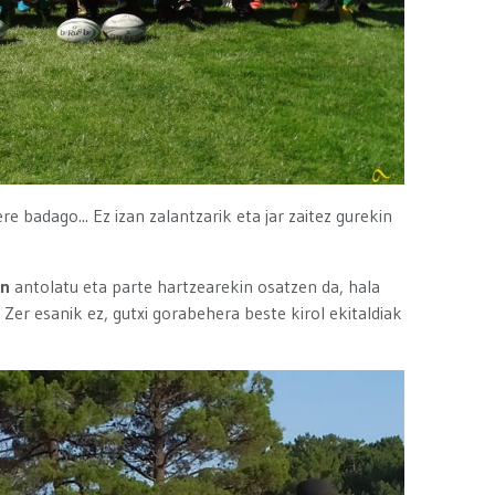
 badago... Ez izan zalantzarik eta jar zaitez gurekin
an
antolatu eta parte hartzearekin osatzen da, hala
.. Zer esanik ez, gutxi gorabehera beste kirol ekitaldiak