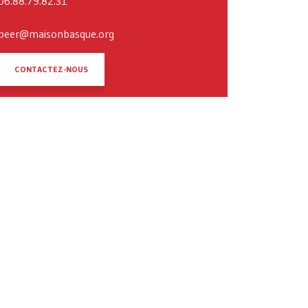
06.88.79.82.31
beer@maisonbasque.org
CONTACTEZ-NOUS