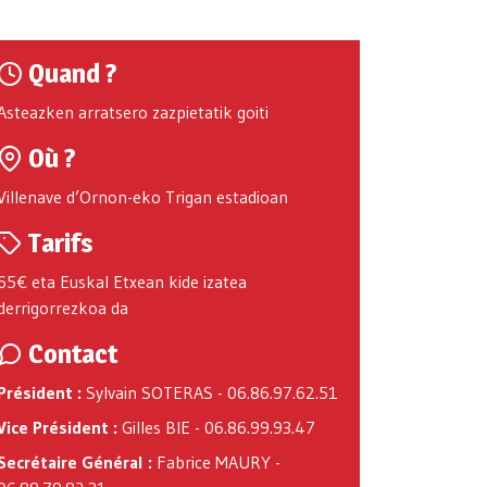
Quand ?
Asteazken arratsero zazpietatik goiti
Où ?
Villenave d’Ornon-eko Trigan estadioan
Tarifs
65€ eta Euskal Etxean kide izatea
derrigorrezkoa da
Contact
Président :
Sylvain SOTERAS - 06.86.97.62.51
Vice Président :
Gilles BIE - 06.86.99.93.47
Secrétaire Général :
Fabrice MAURY -