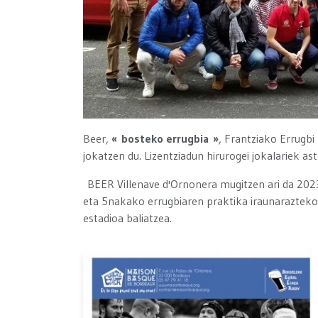
Beer,
« bosteko errugbia »
, Frantziako Errugbi
jokatzen du. Lizentziadun hirurogei jokalariek a
BEER Villenave d'Ornonera mugitzen ari da 2023
eta 5nakako errugbiaren praktika iraunarazteko
estadioa baliatzea.