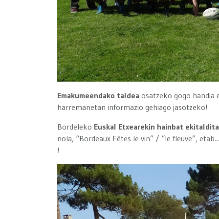
Emakumeendako taldea
osatzeko gogo handia ere
harremanetan informazio gehiago jasotzeko!
Bordeleko
Euskal Etxearekin hainbat ekitaldit
nola, “Bordeaux Fêtes le vin” / “le fleuve”, etab.
!