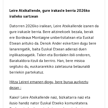
Leire Atxikallende, gure irakasle berria 2026ko
iraileko sartzean
Datorren 2026ko irailean, Leire Atxikallende izanen da
gure irakasle berria. Bere aitzinekoek bezala, berak
ere Bordeaux Montaigne unibertsitatean eta Euskal
Etxean arituko da. Denok Ander eskertzen dugu bere
lanarengatik, baita Euskal Etxean adierazi duen
inplikazioagatik. Txilen eta Bordalen ibili ondoren,
Barakaldora itzuli da berriro. Han, bere misioa
segituko du, euskararekiko zaletasuna belaunaldi
berriekin partekatuz.
Hitza Leireri emanen diogu, bere burua aurkeztu
dezan :
Kaixo! Leire Atxikallende naiz, bizkaitarra naiz eta
ilusio handiz nator Euskal Etxeko komunitatera.