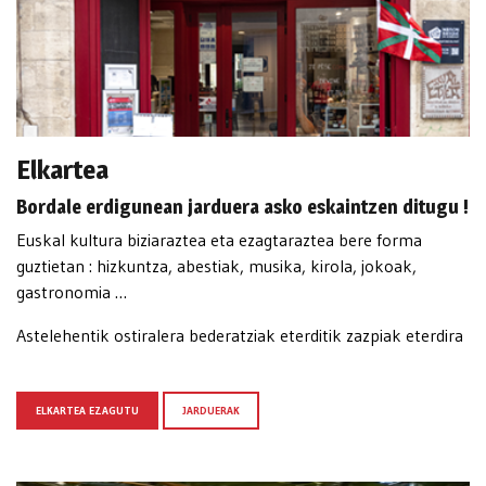
Elkartea
Bordale erdigunean jarduera asko eskaintzen ditugu !
Euskal kultura biziaraztea eta ezagtaraztea bere forma
guztietan : hizkuntza, abestiak, musika, kirola, jokoak,
gastronomia …
Astelehentik ostiralera bederatziak eterditik zazpiak eterdira
ELKARTEA EZAGUTU
JARDUERAK