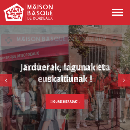
Jarduerak, lagunak eta
euskaldunak !
GURE BERRIAK