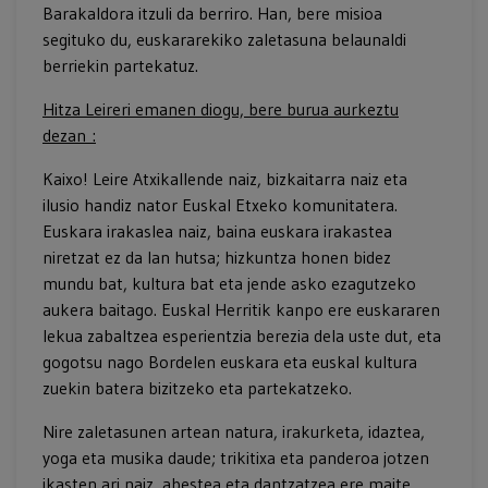
Barakaldora itzuli da berriro. Han, bere misioa
segituko du, euskararekiko zaletasuna belaunaldi
berriekin partekatuz.
Hitza Leireri emanen diogu, bere burua aurkeztu
dezan :
Kaixo! Leire Atxikallende naiz, bizkaitarra naiz eta
ilusio handiz nator Euskal Etxeko komunitatera.
Euskara irakaslea naiz, baina euskara irakastea
niretzat ez da lan hutsa; hizkuntza honen bidez
mundu bat, kultura bat eta jende asko ezagutzeko
aukera baitago. Euskal Herritik kanpo ere euskararen
lekua zabaltzea esperientzia berezia dela uste dut, eta
gogotsu nago Bordelen euskara eta euskal kultura
zuekin batera bizitzeko eta partekatzeko.
Nire zaletasunen artean natura, irakurketa, idaztea,
yoga eta musika daude; trikitixa eta panderoa jotzen
ikasten ari naiz, abestea eta dantzatzea ere maite