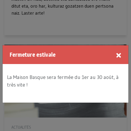
ditut eta, oro har, kulturaz gozatzen duen pertsona
naiz. Laster arte!
×
Fermeture estivale
La Maison Basque sera fermée du 1er au 30 août, à
très vite !
ACTUALITÉS