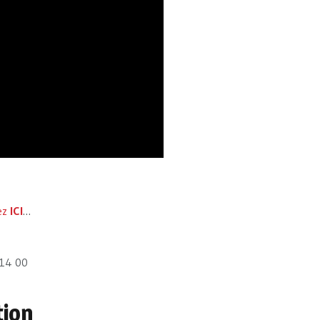
ez
ICI
…
 14 00
tion