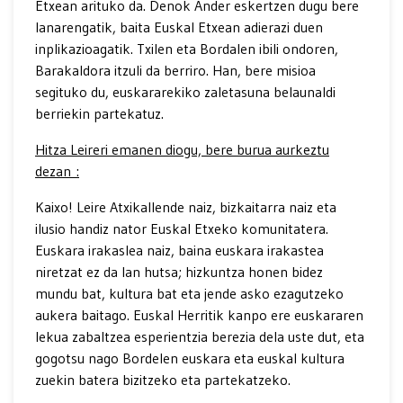
Etxean arituko da. Denok Ander eskertzen dugu bere
lanarengatik, baita Euskal Etxean adierazi duen
inplikazioagatik. Txilen eta Bordalen ibili ondoren,
Barakaldora itzuli da berriro. Han, bere misioa
segituko du, euskararekiko zaletasuna belaunaldi
berriekin partekatuz.
Hitza Leireri emanen diogu, bere burua aurkeztu
dezan :
Kaixo! Leire Atxikallende naiz, bizkaitarra naiz eta
ilusio handiz nator Euskal Etxeko komunitatera.
Euskara irakaslea naiz, baina euskara irakastea
niretzat ez da lan hutsa; hizkuntza honen bidez
mundu bat, kultura bat eta jende asko ezagutzeko
aukera baitago. Euskal Herritik kanpo ere euskararen
lekua zabaltzea esperientzia berezia dela uste dut, eta
gogotsu nago Bordelen euskara eta euskal kultura
zuekin batera bizitzeko eta partekatzeko.