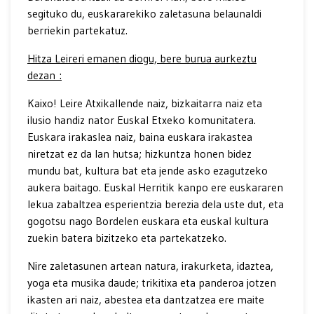
segituko du, euskararekiko zaletasuna belaunaldi
berriekin partekatuz.
Hitza Leireri emanen diogu, bere burua aurkeztu
dezan :
Kaixo! Leire Atxikallende naiz, bizkaitarra naiz eta
ilusio handiz nator Euskal Etxeko komunitatera.
Euskara irakaslea naiz, baina euskara irakastea
niretzat ez da lan hutsa; hizkuntza honen bidez
mundu bat, kultura bat eta jende asko ezagutzeko
aukera baitago. Euskal Herritik kanpo ere euskararen
lekua zabaltzea esperientzia berezia dela uste dut, eta
gogotsu nago Bordelen euskara eta euskal kultura
zuekin batera bizitzeko eta partekatzeko.
Nire zaletasunen artean natura, irakurketa, idaztea,
yoga eta musika daude; trikitixa eta panderoa jotzen
ikasten ari naiz, abestea eta dantzatzea ere maite