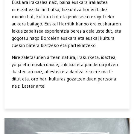
Euskara irakaslea naiz, baina euskara irakastea
niretzat ez da lan hutsa; hizkuntza honen bidez
mundu bat, kultura bat eta jende asko ezagutzeko
aukera baitago. Euskal Herritik kanpo ere euskararen
lekua zabaltzea esperientzia berezia dela uste dut, eta
gogotsu nago Bordelen euskara eta euskal kultura
zuekin batera bizitzeko eta partekatzeko.
Nire zaletasunen artean natura, irakurketa, idaztea,
yoga eta musika daude; trikitixa eta panderoa jotzen
ikasten ari naiz, abestea eta dantzatzea ere maite
ditut eta, oro har, kulturaz gozatzen duen pertsona
naiz. Laster arte!