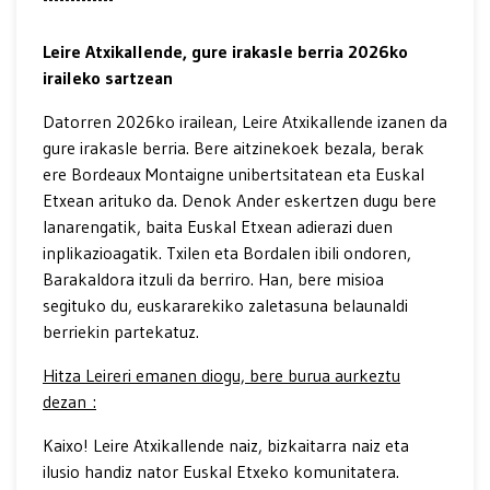
Leire Atxikallende, gure irakasle berria 2026ko
iraileko sartzean
Datorren 2026ko irailean, Leire Atxikallende izanen da
gure irakasle berria. Bere aitzinekoek bezala, berak
ere Bordeaux Montaigne unibertsitatean eta Euskal
Etxean arituko da. Denok Ander eskertzen dugu bere
lanarengatik, baita Euskal Etxean adierazi duen
inplikazioagatik. Txilen eta Bordalen ibili ondoren,
Barakaldora itzuli da berriro. Han, bere misioa
segituko du, euskararekiko zaletasuna belaunaldi
berriekin partekatuz.
Hitza Leireri emanen diogu, bere burua aurkeztu
dezan :
Kaixo! Leire Atxikallende naiz, bizkaitarra naiz eta
ilusio handiz nator Euskal Etxeko komunitatera.