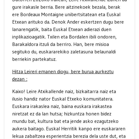
gure irakasle berria. Bere aitzinekoek bezala, berak
ere Bordeaux Montaigne unibertsitatean eta Euskal
Etxean arituko da. Denok Ander eskertzen dugu bere
lanarengatik, baita Euskal Etxean adierazi duen
inplikazioagatik. Txilen eta Bordalen ibili ondoren,
Barakaldora itzuli da berriro. Han, bere misioa
segituko du, euskararekiko zaletasuna belaunaldi
berriekin partekatuz.
Hitza Leireri emanen diogu, bere burua aurkeztu
dezan :
Kaixo! Leire Atxikallende naiz, bizkaitarra naiz eta
ilusio handiz nator Euskal Etxeko komunitatera.
Euskara irakaslea naiz, baina euskara irakastea
niretzat ez da lan hutsa; hizkuntza honen bidez
mundu bat, kultura bat eta jende asko ezagutzeko
aukera baitago. Euskal Herritik kanpo ere euskararen
lekua zabaltzea esperientzia berezia dela uste dut, eta