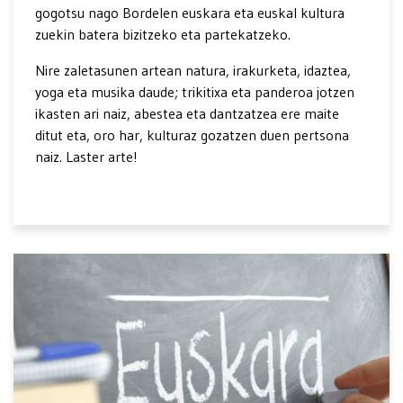
gogotsu nago Bordelen euskara eta euskal kultura
zuekin batera bizitzeko eta partekatzeko.
Nire zaletasunen artean natura, irakurketa, idaztea,
yoga eta musika daude; trikitixa eta panderoa jotzen
ikasten ari naiz, abestea eta dantzatzea ere maite
ditut eta, oro har, kulturaz gozatzen duen pertsona
naiz. Laster arte!