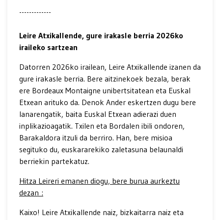
-------------
Leire Atxikallende, gure irakasle berria 2026ko
iraileko sartzean
Datorren 2026ko irailean, Leire Atxikallende izanen da
gure irakasle berria. Bere aitzinekoek bezala, berak
ere Bordeaux Montaigne unibertsitatean eta Euskal
Etxean arituko da. Denok Ander eskertzen dugu bere
lanarengatik, baita Euskal Etxean adierazi duen
inplikazioagatik. Txilen eta Bordalen ibili ondoren,
Barakaldora itzuli da berriro. Han, bere misioa
segituko du, euskararekiko zaletasuna belaunaldi
berriekin partekatuz.
Hitza Leireri emanen diogu, bere burua aurkeztu
dezan :
Kaixo! Leire Atxikallende naiz, bizkaitarra naiz eta