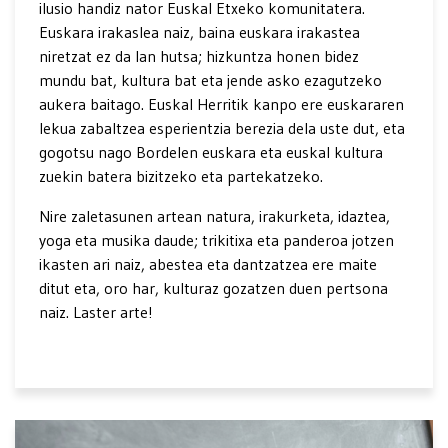
ilusio handiz nator Euskal Etxeko komunitatera.
Euskara irakaslea naiz, baina euskara irakastea
niretzat ez da lan hutsa; hizkuntza honen bidez
mundu bat, kultura bat eta jende asko ezagutzeko
aukera baitago. Euskal Herritik kanpo ere euskararen
lekua zabaltzea esperientzia berezia dela uste dut, eta
gogotsu nago Bordelen euskara eta euskal kultura
zuekin batera bizitzeko eta partekatzeko.
Nire zaletasunen artean natura, irakurketa, idaztea,
yoga eta musika daude; trikitixa eta panderoa jotzen
ikasten ari naiz, abestea eta dantzatzea ere maite
ditut eta, oro har, kulturaz gozatzen duen pertsona
naiz. Laster arte!