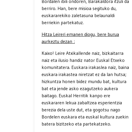
Bordalen ibili ondoren, Barakaldora itzuli da
berriro. Han, bere misioa segituko du,
euskararekiko zaletasuna belaunaldi
berriekin partekatuz.
Hitza Leireri emanen diogu, bere burua
aurkeztu dezan :
Kaixo! Leire Atxikallende naiz, bizkaitarra
naiz eta ilusio handiz nator Euskal Etxeko
komunitatera. Euskara irakaslea naiz, baina
euskara irakastea niretzat ez da lan hutsa;
hizkuntza honen bidez mundu bat, kultura
bat eta jende asko ezagutzeko aukera
baitago. Euskal Herritik kanpo ere
euskararen lekua zabaltzea esperientzia
berezia dela uste dut, eta gogotsu nago
Bordelen euskara eta euskal kultura zuekin
batera bizitzeko eta partekatzeko.