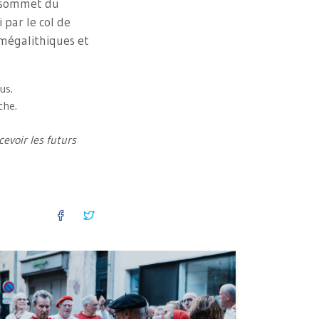
u sommet du
 par le col de
 mégalithiques et
rus.
rche.
evoir les futurs
FACEBOOK
TWITTER