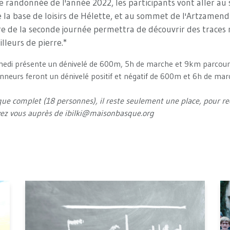
e randonnée de l'année 2022, les participants vont aller a
 la base de loisirs de Hélette, et au sommet de l'Artzamendi
ire de la seconde journée permettra de découvrir des traces
illeurs de pierre.*
edi présente un dénivelé de 600m, 5h de marche et 9km parcou
neurs feront un dénivelé positif et négatif de 600m et 6h de ma
ue complet (18 personnes), il reste seulement une place, pour rec
vez vous auprès de ibilki@maisonbasque.org