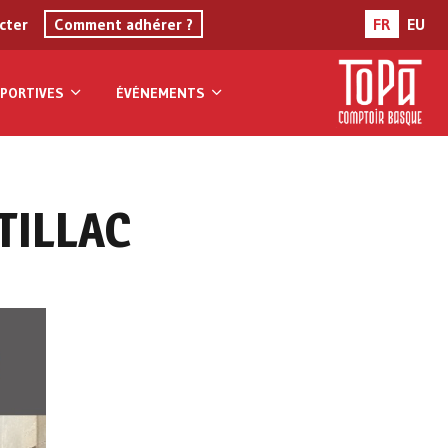
cter
Comment adhérer ?
FR
EU
PORTIVES
ÉVÉNEMENTS
RTILLAC