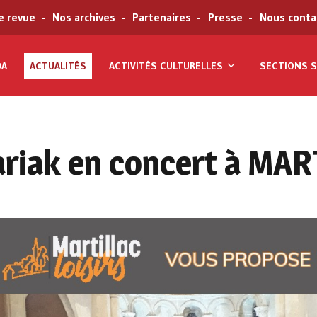
e revue
Nos archives
Partenaires
Presse
Nous conta
DA
ACTUALITÉS
ACTIVITÉS CULTURELLES
SECTIONS S
ariak en concert à MA