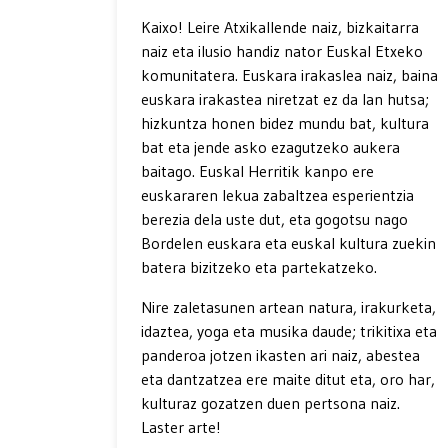
Kaixo! Leire Atxikallende naiz, bizkaitarra
naiz eta ilusio handiz nator Euskal Etxeko
komunitatera. Euskara irakaslea naiz, baina
euskara irakastea niretzat ez da lan hutsa;
hizkuntza honen bidez mundu bat, kultura
bat eta jende asko ezagutzeko aukera
baitago. Euskal Herritik kanpo ere
euskararen lekua zabaltzea esperientzia
berezia dela uste dut, eta gogotsu nago
Bordelen euskara eta euskal kultura zuekin
batera bizitzeko eta partekatzeko.
Nire zaletasunen artean natura, irakurketa,
idaztea, yoga eta musika daude; trikitixa eta
panderoa jotzen ikasten ari naiz, abestea
eta dantzatzea ere maite ditut eta, oro har,
kulturaz gozatzen duen pertsona naiz.
Laster arte!