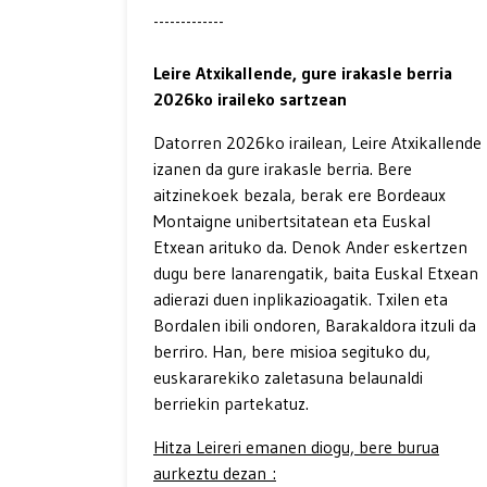
-------------
Leire Atxikallende, gure irakasle berria
2026ko iraileko sartzean
Datorren 2026ko irailean, Leire Atxikallende
izanen da gure irakasle berria. Bere
aitzinekoek bezala, berak ere Bordeaux
Montaigne unibertsitatean eta Euskal
Etxean arituko da. Denok Ander eskertzen
dugu bere lanarengatik, baita Euskal Etxean
adierazi duen inplikazioagatik. Txilen eta
Bordalen ibili ondoren, Barakaldora itzuli da
berriro. Han, bere misioa segituko du,
euskararekiko zaletasuna belaunaldi
berriekin partekatuz.
Hitza Leireri emanen diogu, bere burua
aurkeztu dezan :