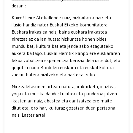
dezan :
Kaixo! Leire Atxikallende naiz, bizkaitarra naiz eta
ilusio handiz nator Euskal Etxeko komunitatera.
Euskara irakaslea naiz, baina euskara irakastea
niretzat ez da lan hutsa; hizkuntza honen bidez
mundu bat, kultura bat eta jende asko ezagutzeko
aukera baitago. Euskal Herritik kanpo ere euskararen
lekua zabaltzea esperientzia berezia dela uste dut, eta
gogotsu nago Bordelen euskara eta euskal kultura
zuekin batera bizitzeko eta partekatzeko.
Nire zaletasunen artean natura, irakurketa, idaztea,
yoga eta musika daude; trikitixa eta panderoa jotzen
ikasten ari naiz, abestea eta dantzatzea ere maite
ditut eta, oro har, kulturaz gozatzen duen pertsona
naiz. Laster arte!