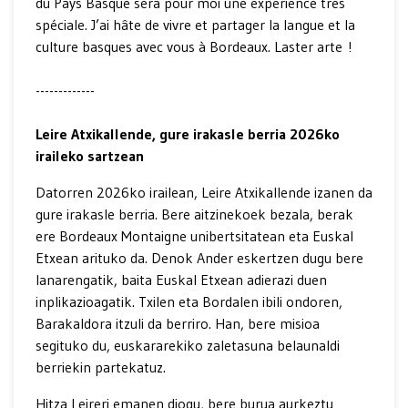
du Pays Basque sera pour moi une expérience très
spéciale. J’ai hâte de vivre et partager la langue et la
culture basques avec vous à Bordeaux. Laster arte !
-------------
Leire Atxikallende, gure irakasle berria 2026ko
iraileko sartzean
Datorren 2026ko irailean, Leire Atxikallende izanen da
gure irakasle berria. Bere aitzinekoek bezala, berak
ere Bordeaux Montaigne unibertsitatean eta Euskal
Etxean arituko da. Denok Ander eskertzen dugu bere
lanarengatik, baita Euskal Etxean adierazi duen
inplikazioagatik. Txilen eta Bordalen ibili ondoren,
Barakaldora itzuli da berriro. Han, bere misioa
segituko du, euskararekiko zaletasuna belaunaldi
berriekin partekatuz.
Hitza Leireri emanen diogu, bere burua aurkeztu