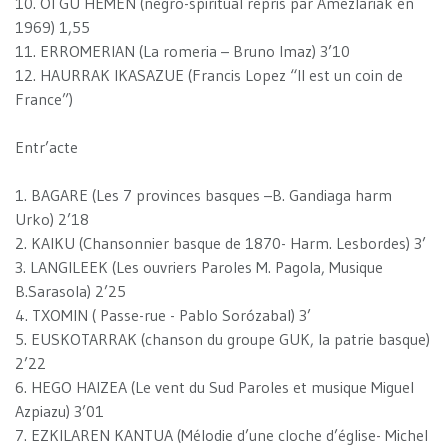
10. OI GU HEMEN (negro-spiritual repris par Amezlariak en
1969) 1,55
11. ERROMERIAN (La romeria – Bruno Imaz) 3’10
12. HAURRAK IKASAZUE (Francis Lopez “Il est un coin de
France”)
Entr’acte
1. BAGARE (Les 7 provinces basques –B. Gandiaga harm
Urko) 2’18
2. KAIKU (Chansonnier basque de 1870- Harm. Lesbordes) 3’
3. LANGILEEK (Les ouvriers Paroles M. Pagola, Musique
B.Sarasola) 2’25
4. TXOMIN ( Passe-rue - Pablo Sorózabal) 3’
5. EUSKOTARRAK (chanson du groupe GUK, la patrie basque)
2’22
6. HEGO HAIZEA (Le vent du Sud Paroles et musique Miguel
Azpiazu) 3’01
7. EZKILAREN KANTUA (Mélodie d’une cloche d’église- Michel