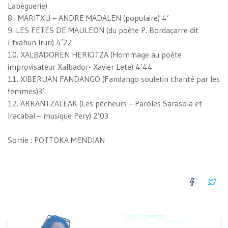
Labèguerie)
8 . MARITXU – ANDRE MADALEN (populaire) 4’
9. LES FETES DE MAULEON (du poète P. Bordaçarre dit
Etxahun Iruri) 4’22
10. XALBADOREN HERIOTZA (Hommage au poète
improvisateur Xalbador- Xavier Lete) 4’44
11. XIBERUAN FANDANGO (Fandango souletin chanté par les
femmes)3’
12. ARRANTZALEAK (Les pêcheurs – Paroles Sarasola et
Iracabal – musique Pery) 2’03
Sortie : POTTOKA MENDIAN
FACEB
TW