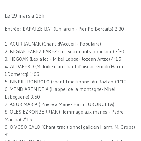
Le 19 mars à 15h
Entrée : BARATZE BAT (Un jardin - Pier PolBerçaits) 2,30
1. AGUR JAUNAK (Chant d'Accueil - Populaire)
2. BEGIAK FAREZ FAREZ (Les yeux riants-populaire) 3’30
3. HEGOAK (Les ailes - Mikel Laboa- Joxean Artze) 4’15
4. ALDAPEKO (Mélodie d'un chant d'oiseau-Guridi/Harm.
J.Domercq) 1’06
5. BINBILI BONBOLO (chant traditionnel du Baztan ) 1’12
6. MENDIAREN DEIA (L’appel de la montagne- Mixel
Labèguerie) 3,50
7. AGUR MARIA ( Prière à Marie- Harm. URUNUELA)
8. OLES EZKONBERRIAK (Hommage aux mariés - Padre
Madina) 2’15
9. O VOSO GALO (Chant traditionnel galicien Harm. M. Groba)
3’