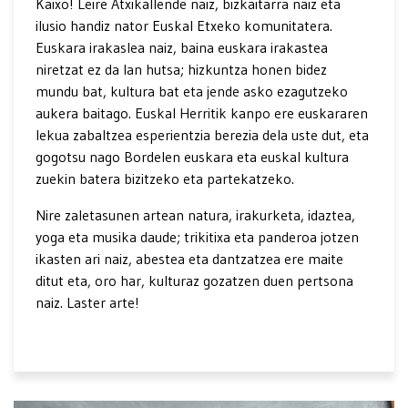
Kaixo! Leire Atxikallende naiz, bizkaitarra naiz eta
ilusio handiz nator Euskal Etxeko komunitatera.
Euskara irakaslea naiz, baina euskara irakastea
niretzat ez da lan hutsa; hizkuntza honen bidez
mundu bat, kultura bat eta jende asko ezagutzeko
aukera baitago. Euskal Herritik kanpo ere euskararen
lekua zabaltzea esperientzia berezia dela uste dut, eta
gogotsu nago Bordelen euskara eta euskal kultura
zuekin batera bizitzeko eta partekatzeko.
Nire zaletasunen artean natura, irakurketa, idaztea,
yoga eta musika daude; trikitixa eta panderoa jotzen
ikasten ari naiz, abestea eta dantzatzea ere maite
ditut eta, oro har, kulturaz gozatzen duen pertsona
naiz. Laster arte!