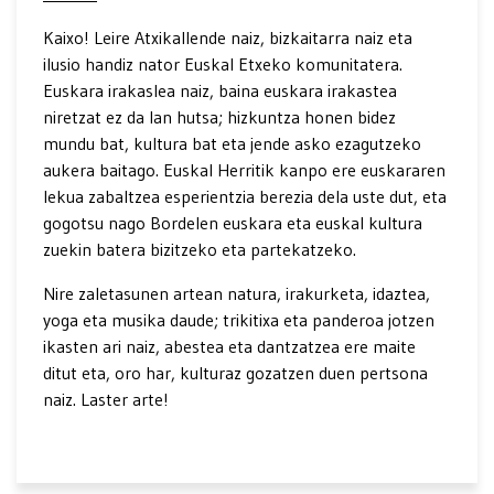
Kaixo! Leire Atxikallende naiz, bizkaitarra naiz eta
ilusio handiz nator Euskal Etxeko komunitatera.
Euskara irakaslea naiz, baina euskara irakastea
niretzat ez da lan hutsa; hizkuntza honen bidez
mundu bat, kultura bat eta jende asko ezagutzeko
aukera baitago. Euskal Herritik kanpo ere euskararen
lekua zabaltzea esperientzia berezia dela uste dut, eta
gogotsu nago Bordelen euskara eta euskal kultura
zuekin batera bizitzeko eta partekatzeko.
Nire zaletasunen artean natura, irakurketa, idaztea,
yoga eta musika daude; trikitixa eta panderoa jotzen
ikasten ari naiz, abestea eta dantzatzea ere maite
ditut eta, oro har, kulturaz gozatzen duen pertsona
naiz. Laster arte!