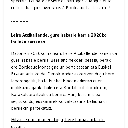
spéciale. J’ai hâte de vivre et partager la langue et la
culture basques avec vous à Bordeaux. Laster arte !
-------------
Leire Atxikallende, gure irakasle berria 2026ko
iraileko sartzean
Datorren 2026ko irailean, Leire Atxikallende izanen da
gure irakasle berria. Bere aitzinekoek bezala, berak
ere Bordeaux Montaigne unibertsitatean eta Euskal
Etxean arituko da. Denok Ander eskertzen dugu bere
lanarengatik, baita Euskal Etxean adierazi duen
inplikazioagatik. Txilen eta Bordalen ibili ondoren,
Barakaldora itzuli da berriro. Han, bere misioa
segituko du, euskararekiko zaletasuna belaunaldi
berriekin partekatuz.
Hitza Leireri emanen diogu, bere burua aurkeztu
dezan :