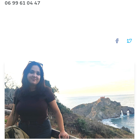
06 99 61 04 47
FACEB
TW