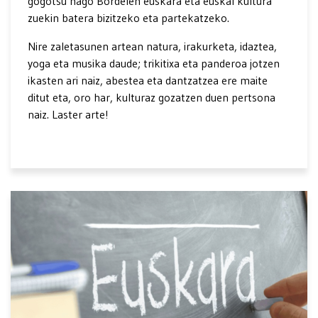
gogotsu nago Bordelen euskara eta euskal kultura
zuekin batera bizitzeko eta partekatzeko.
Nire zaletasunen artean natura, irakurketa, idaztea,
yoga eta musika daude; trikitixa eta panderoa jotzen
ikasten ari naiz, abestea eta dantzatzea ere maite
ditut eta, oro har, kulturaz gozatzen duen pertsona
naiz. Laster arte!