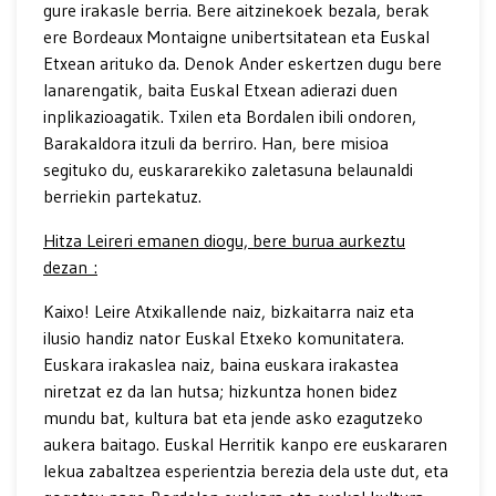
gure irakasle berria. Bere aitzinekoek bezala, berak
ere Bordeaux Montaigne unibertsitatean eta Euskal
Etxean arituko da. Denok Ander eskertzen dugu bere
lanarengatik, baita Euskal Etxean adierazi duen
inplikazioagatik. Txilen eta Bordalen ibili ondoren,
Barakaldora itzuli da berriro. Han, bere misioa
segituko du, euskararekiko zaletasuna belaunaldi
berriekin partekatuz.
Hitza Leireri emanen diogu, bere burua aurkeztu
dezan :
Kaixo! Leire Atxikallende naiz, bizkaitarra naiz eta
ilusio handiz nator Euskal Etxeko komunitatera.
Euskara irakaslea naiz, baina euskara irakastea
niretzat ez da lan hutsa; hizkuntza honen bidez
mundu bat, kultura bat eta jende asko ezagutzeko
aukera baitago. Euskal Herritik kanpo ere euskararen
lekua zabaltzea esperientzia berezia dela uste dut, eta