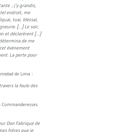
tante ; j’y grandis,
 tel endroit, me
quai, tuai, blessai,
neurie. […] Le soir,
on et déclarèrent […]
e détermina de me
 cet événement
ent. La perte pour
rinidad de Lima :
ravers la foule des
 des Commanderesses
eur Don Fabrique de
mes frères que je