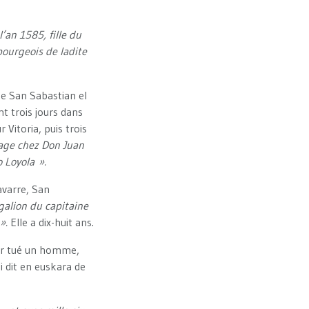
’an 1585, fille du
bourgeois de ladite
 de San Sabastian el
nt trois jours dans
Vitoria, puis trois
page chez Don Juan
o Loyola ».
avarre, San
alion du capitaine
 ».
Elle a dix-huit ans.
oir tué un homme,
ui dit en euskara de