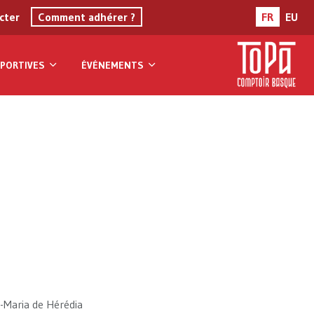
cter
Comment adhérer ?
FR
EU
PORTIVES
ÉVÉNEMENTS
é-Maria de Hérédia