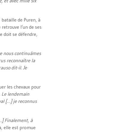
 et avec mille six
 bataille de Puren, à
 retrouve l’un de ses
le doit se défendre,
ire nous continuâmes
crus reconnaître la
auso dit-il. Je
 tuer les chevaux pour
. Le lendemain
val […] je reconnus
…] Finalement, à
, elle est promue