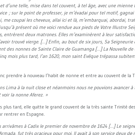
el et d’une telle, mise dans tel couvent, à tel âge, avec une mienne 
ovice ; sur le point de professer, je m’évadai pour tel motif, gagnai
, me coupai les cheveux, allai ici et là, m’embarquai, abordai, trafi
jusqu’à présent où me voici rendue aux pieds de Votre Illustre Seig
s, entrèrent deux matrones. Elles m’examinèrent à leur satisfacti
voir trouvé vierge. […] Enfin, au bout de six jours, Sa Seigneuri
vent des nonnes de Sainte Claire de Guamanga […] La Nouvelle de
inq mois plus tard, l’an 1620, mon saint Evêque trépassa subitem
donc prendre à nouveau l’habit de nonne et entre au couvent de la T
 Lima à la nuit close et néanmoins nous ne pouvions avancer à t
 voir la nonne Aferez. »
s plus tard, elle quitte le grand couvent de la très sainte Trinité
r rentrer en Espagne.
s arrivâmes à Cadix le premier de novembre de 1624 […] Le seign
Armada, fut très gracieux pour moi. Il avait à son service deux de 