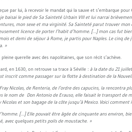
reçue par lui, à recevoir le mandat qui la sauve et s’embarque pour
je baisai le pied de Sa Sainteté Urbain VIII et lui narrai brièveme
ntures, mon sexe et ma virginité. Sa Sainteté parut trouver mon 
eusement licence de porter l’habit d’homme. […] mon cas fut bien
ois et demi de séjour à Rome, je partis pour Naples. Le cinq de j
. »
n pleine querelle avec des napolitaines, que son récit s’achève.
ard, en 1630, on retrouve sa trace à Séville :
à la date du 21 juille
st inscrit comme passager sur la flotte à destination de la Nouvel
 Fray Nicolas, de Renteria, de l’ordre des capucins, la rencontra plu
us le nom de Don Antonio de Erauso, elle faisait le transport de m
Nicolas et son bagage de la côte jusqu’à Mexico. Voici comment il 
’homme. […] Elle pouvait être âgée de cinquante ans environ, bie
né, avec quelques petits poils de moustache. »