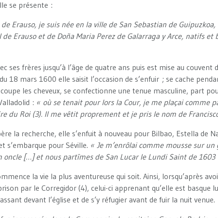
’elle se présente :
de Erauso, je suis née en la ville de San Sebastian de Guipuzkoa, l
 de Erauso et de Doña Maria Perez de Galarraga y Arce, natifs et 
vec ses frères jusqu’à l’âge de quatre ans puis est mise au couvent
 du 18 mars 1600 elle saisit l’occasion de s’enfuir ; se cache penda
 coupe les cheveux, se confectionne une tenue masculine, part pour 
Valladolid :
« où se tenait pour lors la Cour, je me plaçai comme 
re du Roi (3). Il me vêtit proprement et je pris le nom de Francisc
re la recherche, elle s’enfuit à nouveau pour Bilbao, Estella de N
et s’embarque pour Séville.
« Je m’enrôlai comme mousse sur un g
 oncle […] et nous partîmes de San Lucar le Lundi Saint de 1603
mmence la vie la plus aventureuse qui soit. Ainsi, lorsqu’après av
prison par le Corregidor (4), celui-ci apprenant qu’elle est basque l
assant devant l’église et de s’y réfugier avant de fuir la nuit venue.