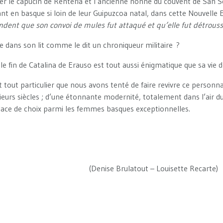
iner le capucin de Renteria et l’ancienne nonne du couvent de San S
nt en basque si loin de leur Guipuzcoa natal, dans cette Nouvelle
ndent que son convoi de mules fut attaqué et qu’elle fut détrous
e dans son lit comme le dit un chroniqueur militaire ?
 le fin de Catalina de Erauso est tout aussi énigmatique que sa vie 
t tout particulier que nous avons tenté de faire revivre ce pers
ieurs siècles ; d’une étonnante modernité, totalement dans l’air 
place de choix parmi les femmes basques exceptionnelles.
EHENG
rulatout – Louisette Recarte)