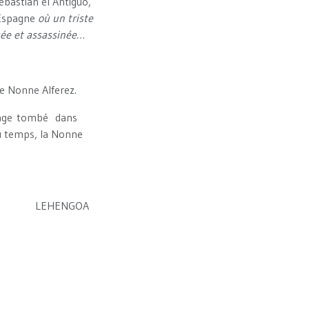
ebastian el Antiguo,
 Espagne
où un triste
sée et assassinée…
de Nonne Alferez.
onnage tombé dans
du temps, la Nonne
OA