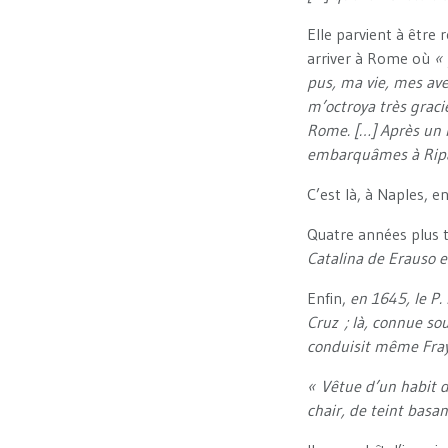
Elle parvient à être 
arriver à Rome où
« 
pus, ma vie, mes ave
m’octroya très graci
Rome. […] Après un m
embarquâmes à Ripa
C’est là, à Naples, e
Quatre années plus t
Catalina de Erauso e
Enfin,
en 1645, le P.
Cruz ; là, connue so
conduisit même Fray 
« Vêtue d’un habit d
chair, de teint basa