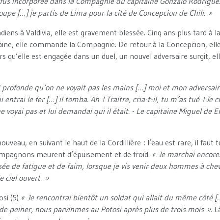
 fus incorporée dans la Compagnie du capitaine Gonzalo Rodriguez,
pe […] je partis de Lima pour la cité de Concepcion de Chili. »
iens à Valdivia, elle est gravement blessée. Cinq ans plus tard à la
aine, elle commande la Compagnie. De retour à la Concepcion, elle
rs qu’elle est engagée dans un duel, un nouvel adversaire surgit, el
si profonde qu’on ne voyait pas les mains […] moi et mon adversa
i entrai le fer […] il tomba. Ah ! Traître, cria-t-il, tu m’as tué ! Je 
e voyai pas et lui demandai qui il était. - Le capitaine Miguel de Er
 »
ouveau, en suivant le haut de la Cordillière : l’eau est rare, il faut
compagnons meurent d’épuisement et de froid.
« Je marchai encore
assée de fatigue et de faim, lorsque je vis venir deux hommes à che
e ciel ouvert. »
osi (5)
« Je rencontrai bientôt un soldat qui allait du même côté [
de peiner, nous parvînmes au Potosi après plus de trois mois ».
Là