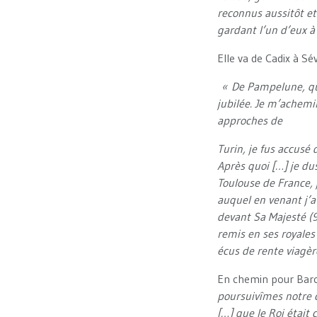
reconnus aussitôt et 
gardant l’un d’eux à
Elle va de Cadix à Sé
« De Pampelune, quit
jubilée. Je m’achemin
approches de
Turin, je fus accusé 
Après quoi […] je d
Toulouse de France,
auquel en venant j’a
devant Sa Majesté (
remis en ses royales
écus de rente viagèr
En chemin pour Barc
poursuivîmes notre c
[…] que le Roi était 