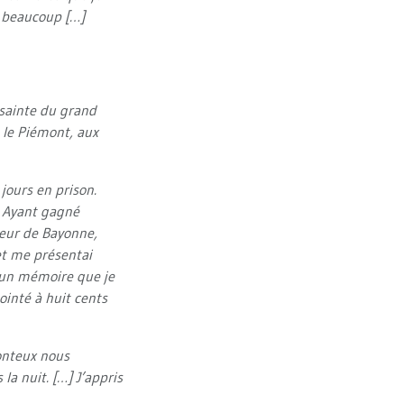
ça beaucoup […]
 sainte du grand
t le Piémont, aux
jours en prison.
. Ayant gagné
neur de Bayonne,
et me présentai
 un mémoire que je
ointé à huit cents
onteux nous
a nuit. […] J’appris