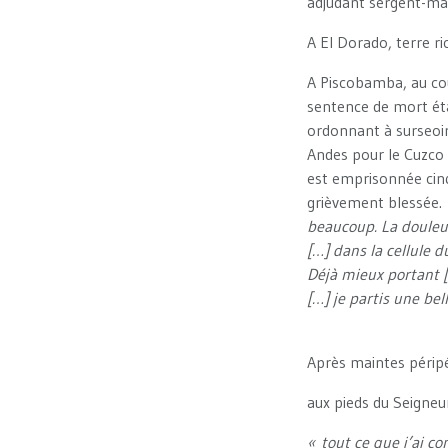
adjudant sergent-ma
A El Dorado, terre ri
A Piscobamba, au cou
sentence de mort éta
ordonnant à surseoir
Andes pour le Cuzco 
est emprisonnée cinq 
grièvement blessée.
beaucoup. La douleur
[…] dans la cellule 
Déjà mieux portant [
[…] je partis une bell
Après maintes péripét
aux pieds du Seigneur
« tout ce que j’ai co