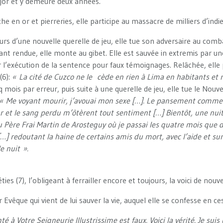
jor et y demeure deux années.
che en or et pierreries, elle participe au massacre de milliers d’indi
rs d’une nouvelle querelle de jeu, elle tue son adversaire au comb
nt rendue, elle monte au gibet. Elle est sauvée in extremis par u
 l’exécution de la sentence pour faux témoignages. Relâchée, elle p
(6):
« La cité de Cuzco ne le cède en rien à Lima en habitants et 
mois par erreur, puis suite à une querelle de jeu, elle tue le Nouve
« Me voyant mourir, j’avouai mon sexe […]. Le pansement commenç
 et le sang perdu m’ôtèrent tout sentiment […] Bientôt, une nui
du Père Frai Martin de Arosteguy où je passai les quatre mois que
…] redoutant la haine de certains amis du mort, avec l’aide et sur
e nuit ».
ies (7), l’obligeant à ferrailler encore et toujours, la voici de no
 Evêque qui vient de lui sauver la vie, auquel elle se confesse en ce
nté à Votre Seigneurie Illustrissime est faux. Voici la vérité. Je su