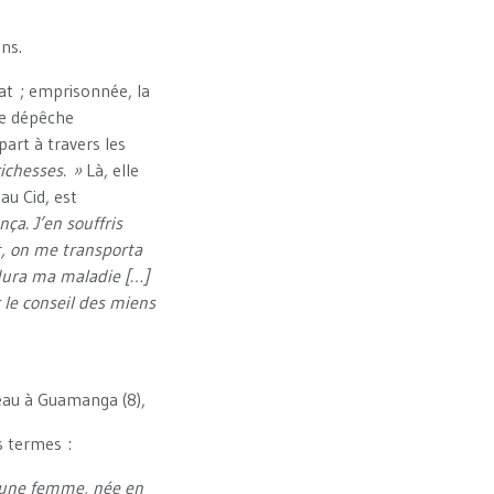
ens.
at ; emprisonnée, la
ne dépêche
art à travers les
richesses. »
Là, elle
au Cid, est
a. J’en souffris
t, on me transporta
 dura ma maladie […]
 le conseil des miens
uveau à Guamanga (8),
s termes :
is une femme, née en