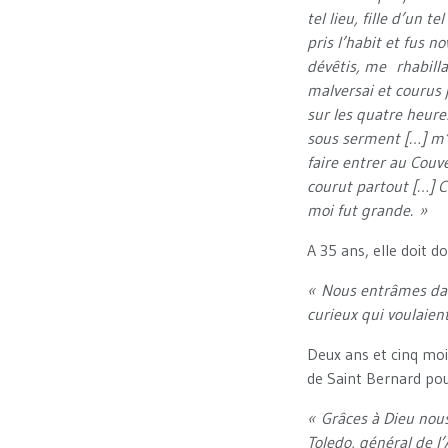
tel lieu, fille d’un t
pris l’habit et fus n
dévêtis, me rhabillai
malversai et courus 
sur les quatre heure
sous serment […] m’a
faire entrer au Cou
courut partout […] C
moi fut grande. »
A 35 ans, elle doit 
« Nous entrâmes dans
curieux qui voulaient
Deux ans et cinq moi
de Saint Bernard pou
« Grâces à Dieu nou
Toledo, général de l’