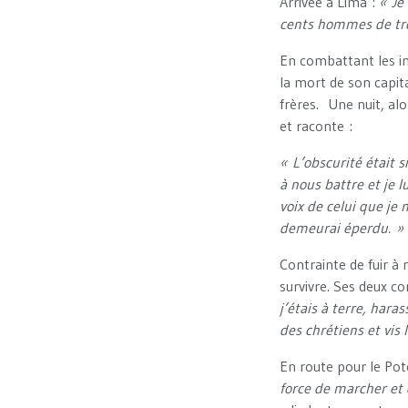
Arrivée à Lima :
« Je
cents hommes de trou
En combattant les ind
la mort de son capit
frères. Une nuit, alo
et raconte :
« L’obscurité était 
à nous battre et je lu
voix de celui que je n
demeurai éperdu.
Contrainte de fuir à n
survivre. Ses deux 
j’étais à terre, har
des chrétiens et vis l
En route pour le Pot
force de marcher et 