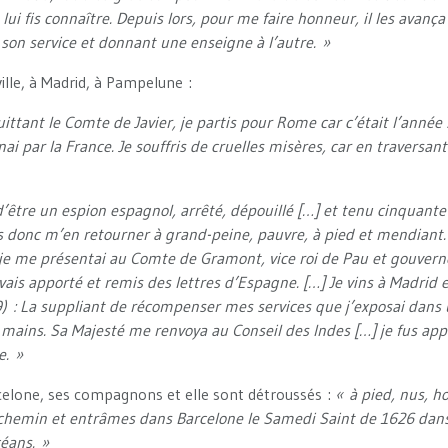
lui fis connaître. Depuis lors, pour me faire honneur, il les avan
 son service et donnant une enseigne à l’autre. »
ville, à Madrid, à Pampelune :
tant le Comte de Javier, je partis pour Rome car c’était l’année
ai par la France. Je souffris de cruelles misères, car en traversan
d’être un espion espagnol, arrêté, dépouillé […] et tenu cinquante 
us donc m’en retourner à grand-peine, pauvre, à pied et mendiant
 je me présentai au Comte de Gramont, vice roi de Pau et gouver
vais apporté et remis des lettres d’Espagne. […] Je vins à Madrid 
9) : La suppliant de récompenser mes services que j’exposai dans
 mains. Sa Majesté me renvoya au Conseil des Indes […] je fus app
e. »
elone, ses compagnons et elle sont détroussés :
« à pied, nus, h
hemin et entrâmes dans Barcelone le Samedi Saint de 1626 dans l
céans. »