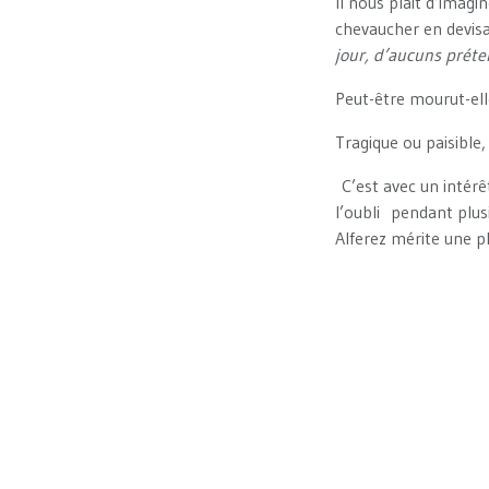
Il nous plaît d’imag
chevaucher en devisa
jour, d’aucuns préte
Peut-être mourut-ell
Tragique ou paisible,
C’est avec un intérê
l’oubli pendant plus
Alferez mérite une 
L
(Denise B