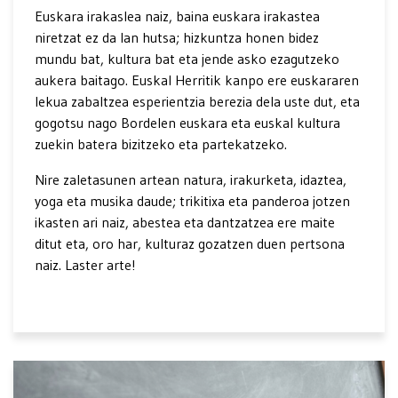
Euskara irakaslea naiz, baina euskara irakastea
niretzat ez da lan hutsa; hizkuntza honen bidez
mundu bat, kultura bat eta jende asko ezagutzeko
aukera baitago. Euskal Herritik kanpo ere euskararen
lekua zabaltzea esperientzia berezia dela uste dut, eta
gogotsu nago Bordelen euskara eta euskal kultura
zuekin batera bizitzeko eta partekatzeko.
Nire zaletasunen artean natura, irakurketa, idaztea,
yoga eta musika daude; trikitixa eta panderoa jotzen
ikasten ari naiz, abestea eta dantzatzea ere maite
ditut eta, oro har, kulturaz gozatzen duen pertsona
naiz. Laster arte!