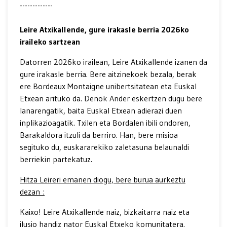
-------------
Leire Atxikallende, gure irakasle berria 2026ko
iraileko sartzean
Datorren 2026ko irailean, Leire Atxikallende izanen da
gure irakasle berria. Bere aitzinekoek bezala, berak
ere Bordeaux Montaigne unibertsitatean eta Euskal
Etxean arituko da. Denok Ander eskertzen dugu bere
lanarengatik, baita Euskal Etxean adierazi duen
inplikazioagatik. Txilen eta Bordalen ibili ondoren,
Barakaldora itzuli da berriro. Han, bere misioa
segituko du, euskararekiko zaletasuna belaunaldi
berriekin partekatuz.
Hitza Leireri emanen diogu, bere burua aurkeztu
dezan :
Kaixo! Leire Atxikallende naiz, bizkaitarra naiz eta
ilusio handiz nator Euskal Etxeko komunitatera.