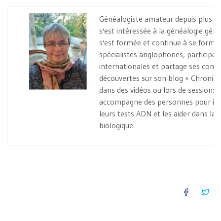
Généalogiste amateur depuis plus de 
s'est intéressée à la généalogie géné
s'est formée et continue à se forme
spécialistes anglophones, participe 
internationales et partage ses conn
découvertes sur son blog « Chronique
dans des vidéos ou lors de sessions 
accompagne des personnes pour inte
leurs tests ADN et les aider dans la 
biologique.
FACEB
TW