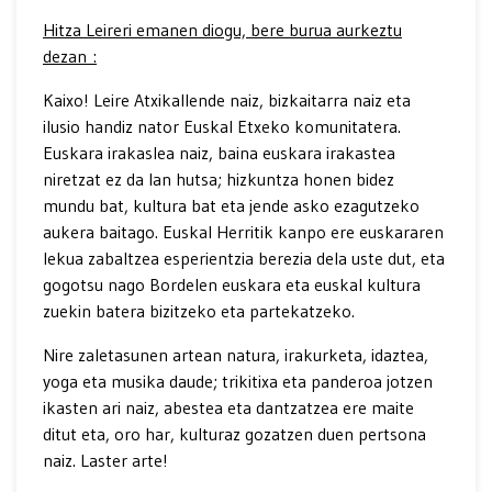
Hitza Leireri emanen diogu, bere burua aurkeztu
dezan :
Kaixo! Leire Atxikallende naiz, bizkaitarra naiz eta
ilusio handiz nator Euskal Etxeko komunitatera.
Euskara irakaslea naiz, baina euskara irakastea
niretzat ez da lan hutsa; hizkuntza honen bidez
mundu bat, kultura bat eta jende asko ezagutzeko
aukera baitago. Euskal Herritik kanpo ere euskararen
lekua zabaltzea esperientzia berezia dela uste dut, eta
gogotsu nago Bordelen euskara eta euskal kultura
zuekin batera bizitzeko eta partekatzeko.
Nire zaletasunen artean natura, irakurketa, idaztea,
yoga eta musika daude; trikitixa eta panderoa jotzen
ikasten ari naiz, abestea eta dantzatzea ere maite
ditut eta, oro har, kulturaz gozatzen duen pertsona
naiz. Laster arte!