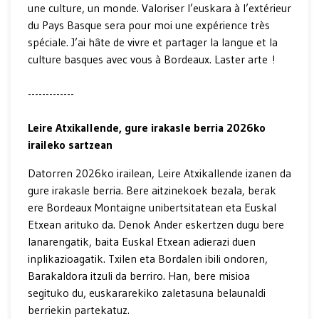
une culture, un monde. Valoriser l’euskara à l’extérieur
du Pays Basque sera pour moi une expérience très
spéciale. J’ai hâte de vivre et partager la langue et la
culture basques avec vous à Bordeaux. Laster arte !
-------------
Leire Atxikallende, gure irakasle berria 2026ko
iraileko sartzean
Datorren 2026ko irailean, Leire Atxikallende izanen da
gure irakasle berria. Bere aitzinekoek bezala, berak
ere Bordeaux Montaigne unibertsitatean eta Euskal
Etxean arituko da. Denok Ander eskertzen dugu bere
lanarengatik, baita Euskal Etxean adierazi duen
inplikazioagatik. Txilen eta Bordalen ibili ondoren,
Barakaldora itzuli da berriro. Han, bere misioa
segituko du, euskararekiko zaletasuna belaunaldi
berriekin partekatuz.