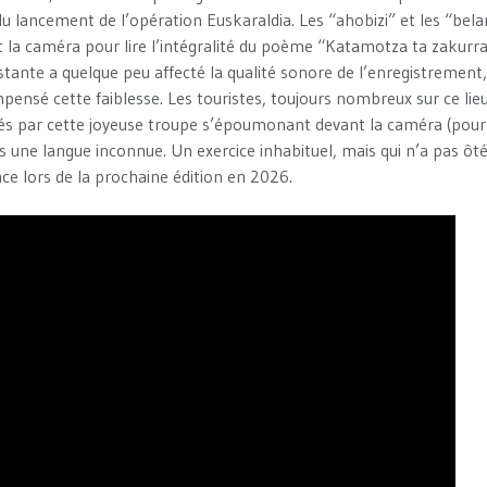
 du lancement de l’opération Euskaraldia. Les “ahobizi” et les “bela
 la caméra pour lire l’intégralité du poème “Katamotza ta zakurra” 
istante a quelque peu affecté la qualité sonore de l’enregistrement
pensé cette faiblesse. Les touristes, toujours nombreux sur ce lie
igués par cette joyeuse troupe s’époumonant devant la caméra (pour
s une langue inconnue. Un exercice inhabituel, mais qui n’a pas ôté
nce lors de la prochaine édition en 2026.