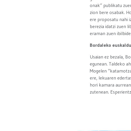
onak” publikatu zuen
zion bere osabak. Ho
ere proposatu nahi iz
berezia idatzi zuen l
eraman zuen ibilbid
Bordaleko euskaldu
Usaian ez bezala, Bo
egunean. Taldeko aho
Mogelen “katamotza e
ere, lekuaren edertas
hori kamara aurrean 
zutenean. Esperientz