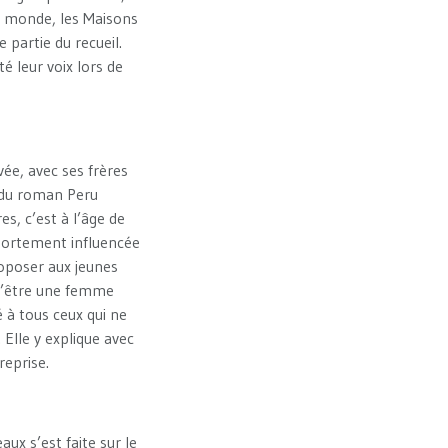
le monde, les Maisons
 partie du recueil.
é leur voix lors de
vée, avec ses frères
e du roman Peru
es, c’est à l’âge de
 Fortement influencée
roposer aux jeunes
u’être une femme
é à tous ceux qui ne
Elle y explique avec
reprise.
ux s’est faite sur le