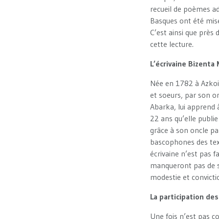
recueil de poèmes ada
Basques ont été mises
C’est ainsi que près 
cette lecture.
L’écrivaine Bizenta
Née en 1782 à Azkoiti
et soeurs, par son o
Abarka, lui apprend à 
22 ans qu’elle publi
grâce à son oncle par
bascophones des tex
écrivaine n’est pas f
manqueront pas de se
modestie et convictio
La participation de
Une fois n’est pas c