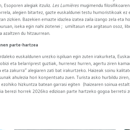
, Esoporen alegiak itzuliz.
Les Lumières
mugimendu filosifikoaren 
rrela, alegien bitartez, gazte euskaldunei testu humoristikoak ez 
an zizkien. Bazekien emazte idazlea izatea zaila izango zela eta ho
iburuan, iseka egin nahi ziotenei ; umiltasun eta argitasun osoz, li
ea azaltzen du hitzaurrean.
nen parte-hartzea
rdaleko euskaldunen urezko ispiluan egin zuten irakurketa, Euska
bizi eta belarriprest guztiak, hurrenez hurren, agertu ziren kama
ta zakurra” alegiaren zati bat irakurtzeko. Haizeak soinu kalita
unak ahulezia hori konpentsatu zuen. Turista asko hurbildu ziren, h
ezohiko hizkuntza batean garrasi egiten (haizearen soinua estaltz
ia berezi horrek 2026ko edizioan parte hartzeko gogoa berretsi z