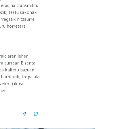
eragina transmititu
ezik, testu sakonak
rregatik hitzaurre
buru horretara
raldiaren lehen
ra aurrean Bizenta
tea kaltetu bazuen
arriturik, tropa alai
eko !) ikusi
uen.
FACEBOOK
TWITTER