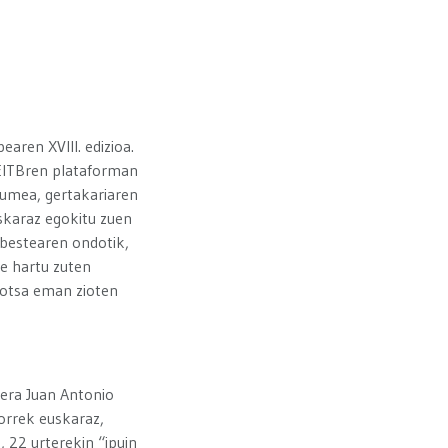
aren XVIII. edizioa.
 EITBren plataforman
kumea, gertakariaren
skaraz egokitu zuen
 bestearen ondotik,
te hartu zuten
hotsa eman zioten
tera Juan Antonio
horrek euskaraz,
k, 22 urterekin “ipuin