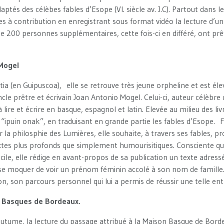
ptés des célèbes fables d’Esope (VI. siècle av. J.C). Partout dans 
 à contribution en enregistrant sous format vidéo la lecture d’une
de 200 personnes supplémentaires, cette fois-ci en différé, ont prêt
 Mogel
a (en Guipuscoa), elle se retrouve très jeune orpheline et est éle
ncle prêtre et écrivain Joan Antonio Mogel. Celui-ci, auteur célèbr
lire et écrire en basque, espagnol et latin. Elevée au milieu des livr
e “ipuin onak”, en traduisant en grande partie les fables d’Esope.
 la philosphie des Lumières, elle souhaite, à travers ses fables, p
tes plus profonds que simplement humourisitiques. Consciente q
acile, elle rédige en avant-propos de sa publication un texte adress
 moquer de voir un prénom féminin accolé à son nom de famille. 
n, son parcours personnel qui lui a permis de réussir une telle ent
s Basques de Bordeaux.
outume, la lecture du passage attribué à la Maison Basque de Bordea