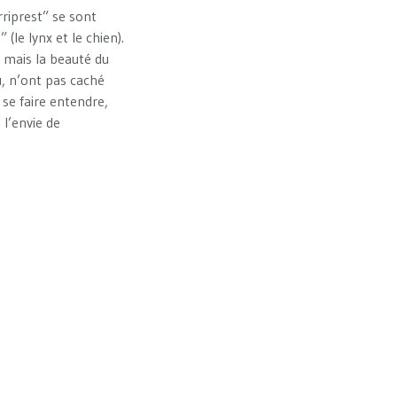
rriprest” se sont
(le lynx et le chien).
, mais la beauté du
u, n’ont pas caché
 se faire entendre,
 l’envie de