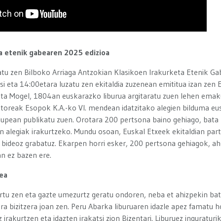
a etenik gabearen 2025 edizioa
u zen Bilboko Arriaga Antzokian Klasikoen Irakurketa Etenik Gabe
i eta 14:00etara luzatu zen ekitaldia zuzenean emititua izan zen
nta Mogel, 1804an euskarazko liburua argitaratu zuen lehen ema
utoreak Esopok K.A.-ko VI. mendean idatzitako alegien bilduma eu
ulupean publikatu zuen. Orotara 200 pertsona baino gehiago, bata
en alegiak irakurtzeko. Mundu osoan, Euskal Etxeek ekitaldian par
k bideoz grabatuz. Ekarpen horri esker, 200 pertsona gehiagok, a
nean ez bazen ere.
lea
rtu zen eta gazte umezurtz geratu ondoren, neba et ahizpekin ba
a bizitzera joan zen. Peru Abarka liburuaren idazle apez famatu 
z irakurtzen eta idazten irakatsi zion Bizentari. Liburuez inguraturi