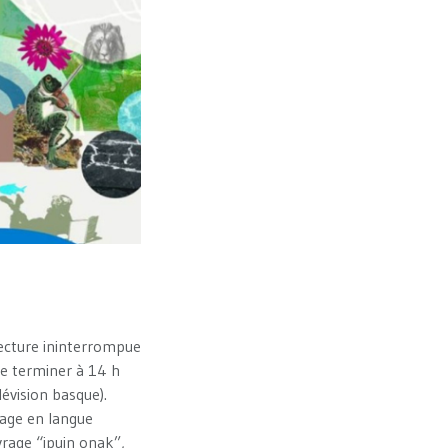
 lecture ininterrompue
se terminer à 14 h
évision basque).
rage en langue
vrage “ipuin onak”,