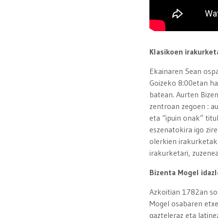
Klasikoen irakurket
Ekainaren 5ean ospat
Goizeko 8:00etan has
batean. Aurten Bize
zentroan zegoen : a
eta “ipuin onak” tit
eszenatokira igo zir
olerkien irakurketa
irakurketari, zuze
Bizenta Mogel idaz
Azkoitian 1782an so
Mogel osabaren etxer
gazteleraz eta latine