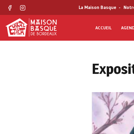
La Maison Basque
Notr
Facebook
Instagram
ACCUEIL
AGEN
Exposi