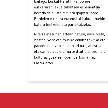
baitago. Euskal Herritik kanpo ere
euskararen lekua zabaltzea esperientzia
berezia dela uste dut, eta gogotsu nago
Bordelen euskara eta euskal kultura zuekin
batera bizitzeko eta partekatzeko.
Nire zaletasunen artean natura, irakurketa,
idaztea, yoga eta musika daude; trikitixa eta
panderoa jotzen ikasten ari naiz, abestea
eta dantzatzea ere maite ditut eta, oro har,
kulturaz gozatzen duen pertsona naiz.
Laster arte!