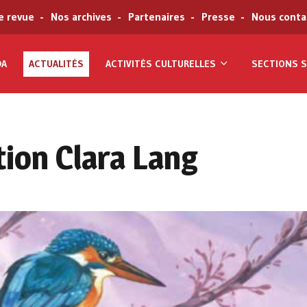
e revue
Nos archives
Partenaires
Presse
Nous conta
DA
ACTUALITÉS
ACTIVITÉS CULTURELLES
SECTIONS S
tion Clara Lang