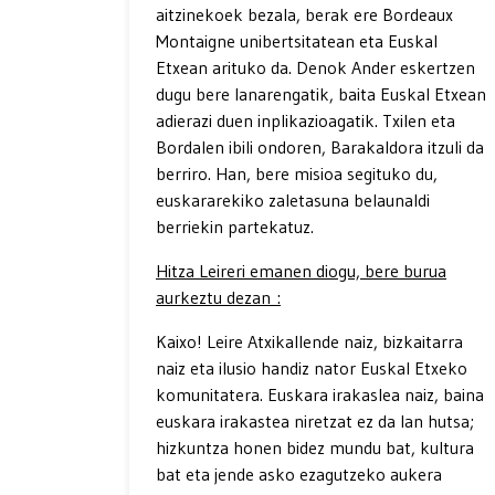
aitzinekoek bezala, berak ere Bordeaux
Montaigne unibertsitatean eta Euskal
Etxean arituko da. Denok Ander eskertzen
dugu bere lanarengatik, baita Euskal Etxean
adierazi duen inplikazioagatik. Txilen eta
Bordalen ibili ondoren, Barakaldora itzuli da
berriro. Han, bere misioa segituko du,
euskararekiko zaletasuna belaunaldi
berriekin partekatuz.
Hitza Leireri emanen diogu, bere burua
aurkeztu dezan :
Kaixo! Leire Atxikallende naiz, bizkaitarra
naiz eta ilusio handiz nator Euskal Etxeko
komunitatera. Euskara irakaslea naiz, baina
euskara irakastea niretzat ez da lan hutsa;
hizkuntza honen bidez mundu bat, kultura
bat eta jende asko ezagutzeko aukera