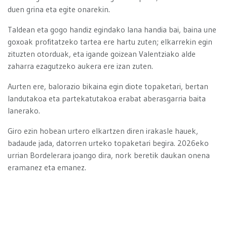
duen grina eta egite onarekin.
Taldean eta gogo handiz egindako lana handia bai, baina une
goxoak profitatzeko tartea ere hartu zuten; elkarrekin egin
zituzten otorduak, eta igande goizean Valentziako alde
zaharra ezagutzeko aukera ere izan zuten.
Aurten ere, balorazio bikaina egin diote topaketari, bertan
landutakoa eta partekatutakoa erabat aberasgarria baita
lanerako.
Giro ezin hobean urtero elkartzen diren irakasle hauek,
badaude jada, datorren urteko topaketari begira. 2026eko
urrian Bordelerara joango dira, nork beretik daukan onena
eramanez eta emanez.