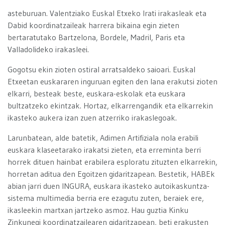
asteburuan. Valentziako Euskal Etxeko Irati irakasleak eta
Dabid koordinatzaileak harrera bikaina egin zieten
bertaratutako Bartzelona, Bordele, Madril, Paris eta
Valladolideko irakasleei.
Gogotsu ekin zioten ostiral arratsaldeko saioari. Euskal
Etxeetan euskararen inguruan egiten den lana erakutsi zioten
elkarri, besteak beste, euskara-eskolak eta euskara
bultzatzeko ekintzak. Hortaz, elkarrengandik eta elkarrekin
ikasteko aukera izan zuen atzerriko irakaslegoak.
Larunbatean, alde batetik, Adimen Artifiziala nola erabili
euskara klaseetarako irakatsi zieten, eta erreminta berri
horrek dituen hainbat erabilera esploratu zituzten elkarrekin,
horretan aditua den Egoitzen gidaritzapean. Bestetik, HABEk
abian jarri duen INGURA, euskara ikasteko autoikaskuntza-
sistema multimedia berria ere ezagutu zuten, beraiek ere,
ikasleekin martxan jartzeko asmoz. Hau guztia Kinku
Zinkunegi koordinatzailearen gidaritzapean, beti erakusten