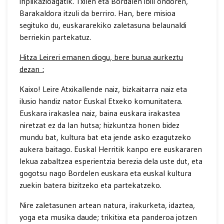
inplikazioagatik. Txilen eta Bordalen ibili ondoren,
Barakaldora itzuli da berriro. Han, bere misioa
segituko du, euskararekiko zaletasuna belaunaldi
berriekin partekatuz.
Hitza Leireri emanen diogu, bere burua aurkeztu
dezan :
Kaixo! Leire Atxikallende naiz, bizkaitarra naiz eta
ilusio handiz nator Euskal Etxeko komunitatera.
Euskara irakaslea naiz, baina euskara irakastea
niretzat ez da lan hutsa; hizkuntza honen bidez
mundu bat, kultura bat eta jende asko ezagutzeko
aukera baitago. Euskal Herritik kanpo ere euskararen
lekua zabaltzea esperientzia berezia dela uste dut, eta
gogotsu nago Bordelen euskara eta euskal kultura
zuekin batera bizitzeko eta partekatzeko.
Nire zaletasunen artean natura, irakurketa, idaztea,
yoga eta musika daude; trikitixa eta panderoa jotzen