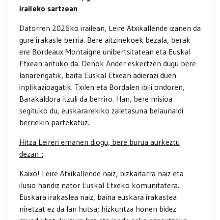
iraileko sartzean
Datorren 2026ko irailean, Leire Atxikallende izanen da
gure irakasle berria. Bere aitzinekoek bezala, berak
ere Bordeaux Montaigne unibertsitatean eta Euskal
Etxean arituko da. Denok Ander eskertzen dugu bere
lanarengatik, baita Euskal Etxean adierazi duen
inplikazioagatik. Txilen eta Bordalen ibili ondoren,
Barakaldora itzuli da berriro. Han, bere misioa
segituko du, euskararekiko zaletasuna belaunaldi
berriekin partekatuz.
Hitza Leireri emanen diogu, bere burua aurkeztu
dezan :
Kaixo! Leire Atxikallende naiz, bizkaitarra naiz eta
ilusio handiz nator Euskal Etxeko komunitatera.
Euskara irakaslea naiz, baina euskara irakastea
niretzat ez da lan hutsa; hizkuntza honen bidez