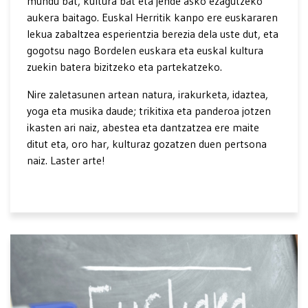
mundu bat, kultura bat eta jende asko ezagutzeko
aukera baitago. Euskal Herritik kanpo ere euskararen
lekua zabaltzea esperientzia berezia dela uste dut, eta
gogotsu nago Bordelen euskara eta euskal kultura
zuekin batera bizitzeko eta partekatzeko.
Nire zaletasunen artean natura, irakurketa, idaztea,
yoga eta musika daude; trikitixa eta panderoa jotzen
ikasten ari naiz, abestea eta dantzatzea ere maite
ditut eta, oro har, kulturaz gozatzen duen pertsona
naiz. Laster arte!