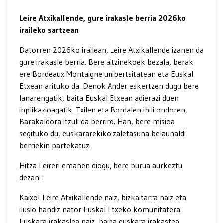
Leire Atxikallende, gure irakasle berria 2026ko
iraileko sartzean
Datorren 2026ko irailean, Leire Atxikallende izanen da
gure irakasle berria. Bere aitzinekoek bezala, berak
ere Bordeaux Montaigne unibertsitatean eta Euskal
Etxean arituko da. Denok Ander eskertzen dugu bere
lanarengatik, baita Euskal Etxean adierazi duen
inplikazioagatik. Txilen eta Bordalen ibili ondoren,
Barakaldora itzuli da berriro. Han, bere misioa
segituko du, euskararekiko zaletasuna belaunaldi
berriekin partekatuz.
Hitza Leireri emanen diogu, bere burua aurkeztu
dezan :
Kaixo! Leire Atxikallende naiz, bizkaitarra naiz eta
ilusio handiz nator Euskal Etxeko komunitatera.
Euskara irakaslea naiz, baina euskara irakastea