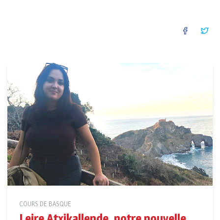
FACEB
TW
COURS DE BASQUE
Leire Atxikallende, notre nouvelle