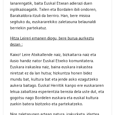
lanarengatik, baita Euskal Etxean adierazi duen
inplikazioagatik. Txilen eta Bordalen ibili ondoren,
Barakaldora itzuli da berriro. Han, bere misioa
segituko du, euskararekiko zaletasuna belaunaldi
berriekin partekatuz.
Hitza Leireri emanen diogu, bere burua aurkeztu
dezan :
Kaixo! Leire Atxikallende naiz, bizkaitarra naiz eta
ilusio handiz nator Euskal Etxeko komunitatera.
Euskara irakaslea naiz, baina euskara irakastea
niretzat ez da lan hutsa; hizkuntza honen bidez
mundu bat, kultura bat eta jende asko ezagutzeko
aukera baitago. Euskal Herritik kanpo ere euskararen
lekua zabaltzea esperientzia berezia dela uste dut, eta
gogotsu nago Bordelen euskara eta euskal kultura
zuekin batera bizitzeko eta partekatzeko.
Nire zaletasunen artean natura, irakurketa, idaztea,