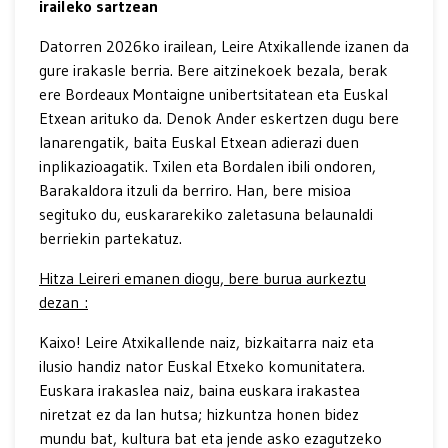
iraileko sartzean
Datorren 2026ko irailean, Leire Atxikallende izanen da
gure irakasle berria. Bere aitzinekoek bezala, berak
ere Bordeaux Montaigne unibertsitatean eta Euskal
Etxean arituko da. Denok Ander eskertzen dugu bere
lanarengatik, baita Euskal Etxean adierazi duen
inplikazioagatik. Txilen eta Bordalen ibili ondoren,
Barakaldora itzuli da berriro. Han, bere misioa
segituko du, euskararekiko zaletasuna belaunaldi
berriekin partekatuz.
Hitza Leireri emanen diogu, bere burua aurkeztu
dezan :
Kaixo! Leire Atxikallende naiz, bizkaitarra naiz eta
ilusio handiz nator Euskal Etxeko komunitatera.
Euskara irakaslea naiz, baina euskara irakastea
niretzat ez da lan hutsa; hizkuntza honen bidez
mundu bat, kultura bat eta jende asko ezagutzeko