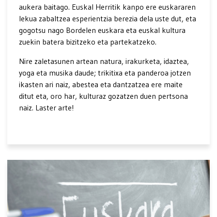
aukera baitago. Euskal Herritik kanpo ere euskararen
lekua zabaltzea esperientzia berezia dela uste dut, eta
gogotsu nago Bordelen euskara eta euskal kultura
zuekin batera bizitzeko eta partekatzeko.
Nire zaletasunen artean natura, irakurketa, idaztea,
yoga eta musika daude; trikitixa eta panderoa jotzen
ikasten ari naiz, abestea eta dantzatzea ere maite
ditut eta, oro har, kulturaz gozatzen duen pertsona
naiz. Laster arte!