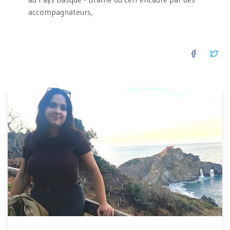
accompagnateurs,
FACEB
TW