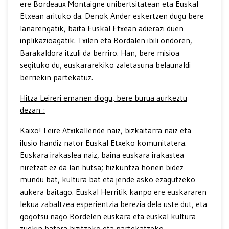
ere Bordeaux Montaigne unibertsitatean eta Euskal
Etxean arituko da. Denok Ander eskertzen dugu bere
lanarengatik, baita Euskal Etxean adierazi duen
inplikazioagatik. Txilen eta Bordalen ibili ondoren,
Barakaldora itzuli da berriro. Han, bere misioa
segituko du, euskararekiko zaletasuna belaunaldi
berriekin partekatuz.
Hitza Leireri emanen diogu, bere burua aurkeztu
dezan :
Kaixo! Leire Atxikallende naiz, bizkaitarra naiz eta
ilusio handiz nator Euskal Etxeko komunitatera.
Euskara irakaslea naiz, baina euskara irakastea
niretzat ez da lan hutsa; hizkuntza honen bidez
mundu bat, kultura bat eta jende asko ezagutzeko
aukera baitago. Euskal Herritik kanpo ere euskararen
lekua zabaltzea esperientzia berezia dela uste dut, eta
gogotsu nago Bordelen euskara eta euskal kultura
zuekin batera bizitzeko eta partekatzeko.