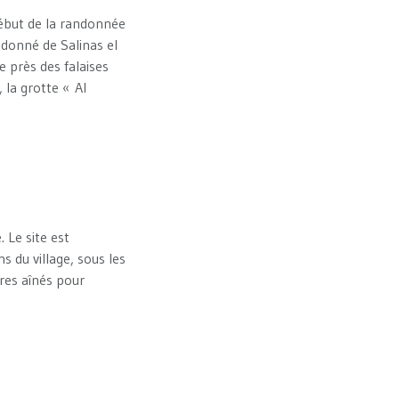
 Début de la randonnée
ndonné de Salinas el
e près des falaises
la grotte « Al
 Le site est
s du village, sous les
res aînés pour