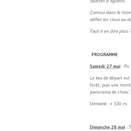
falaises d’Agüero.
Connus dans le monde
défier les cieux au-
Faut-il en dire plus 
PROGRAMME
Samedi 27 mai
: Pic
Le lieu de départ es
forêt, puis une monté
panorama de choix. T
Dénivelé : + 530 m.
Dimanche 28 mai
: T