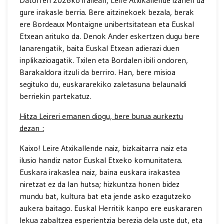
Datorren 2026ko irailean, Leire Atxikallende izanen da
gure irakasle berria. Bere aitzinekoek bezala, berak
ere Bordeaux Montaigne unibertsitatean eta Euskal
Etxean arituko da. Denok Ander eskertzen dugu bere
lanarengatik, baita Euskal Etxean adierazi duen
inplikazioagatik. Txilen eta Bordalen ibili ondoren,
Barakaldora itzuli da berriro. Han, bere misioa
segituko du, euskararekiko zaletasuna belaunaldi
berriekin partekatuz.
Hitza Leireri emanen diogu, bere burua aurkeztu
dezan :
Kaixo! Leire Atxikallende naiz, bizkaitarra naiz eta
ilusio handiz nator Euskal Etxeko komunitatera.
Euskara irakaslea naiz, baina euskara irakastea
niretzat ez da lan hutsa; hizkuntza honen bidez
mundu bat, kultura bat eta jende asko ezagutzeko
aukera baitago. Euskal Herritik kanpo ere euskararen
lekua zabaltzea esperientzia berezia dela uste dut, eta