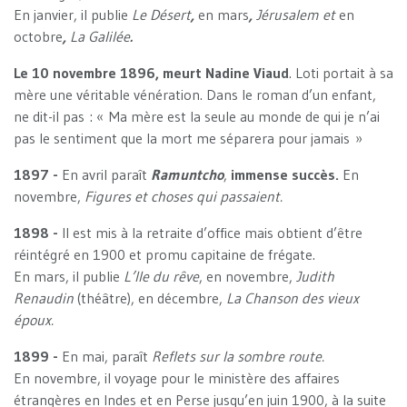
En janvier, il publie
Le Désert
,
en mars
,
Jérusalem et
en
octobre
,
La Galilée
.
Le 10 novembre 1896, meurt Nadine Viaud
. Loti portait à sa
mère une véritable vénération. Dans le roman d’un enfant,
ne dit-il pas : « Ma mère est la seule au monde de qui je n’ai
pas le sentiment que la mort me séparera pour jamais »
1897 -
En avril paraît
Ramuntcho
,
immense succès.
En
novembre,
Figures et choses qui passaient.
1898 -
Il est mis à la retraite d’office mais obtient d’être
réintégré en 1900 et promu capitaine de frégate.
En mars, il publie
L’Ile du rêve
, en novembre,
Judith
Renaudin
(théâtre), en décembre,
La Chanson des vieux
époux.
1899 -
En mai, paraît
Reflets sur la sombre route.
En novembre, il voyage pour le ministère des affaires
étrangères en Indes et en Perse jusqu’en juin 1900, à la suite