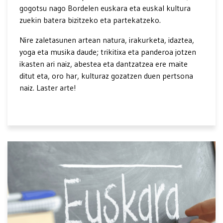
gogotsu nago Bordelen euskara eta euskal kultura
zuekin batera bizitzeko eta partekatzeko.
Nire zaletasunen artean natura, irakurketa, idaztea,
yoga eta musika daude; trikitixa eta panderoa jotzen
ikasten ari naiz, abestea eta dantzatzea ere maite
ditut eta, oro har, kulturaz gozatzen duen pertsona
naiz. Laster arte!