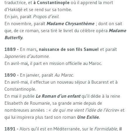
traductrice, et
à Constantinople
où il apprend la mort
d’Hakidjé et se rend sur sa tombe.
En juin, paraît
Propos d’exil.
En novembre
,
paraît
Madame Chrysanthème
; dont on sait
que, de ce roman, sera tiré le livret du célèbre opéra
Madame
Butterfly.
1889 -
En mars
, naissance de son fils Samuel
et paraît
Japoneries d’automne.
En avril-mai
,
il part en mission officielle au Maroc.
1890 -
En janvier, paraît
Au Maroc.
En avril-mai, il effectue un nouveau séjour à Bucarest et à
Constantinople.
En mai il publie
Le Roman d’un enfant
qu’il dédie à la reine
Elisabeth de Roumanie, sa grande amie depuis de
nombreuses années : «
de qui me vient l’idée de l’écrire
» et
qui lui inspirera plus tard son roman
Une Exilée.
1891 -
Alors qu’il est en Méditerranée, sur le
Formidable,
il