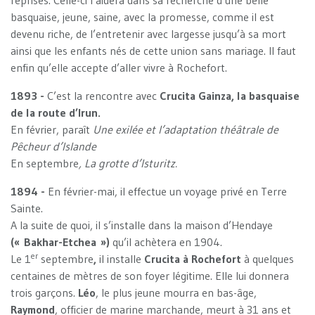
reprises. Celle-ci l’aidera dans sa recherche d’une belle
basquaise, jeune, saine, avec la promesse, comme il est
devenu riche, de l’entretenir avec largesse jusqu’à sa mort
ainsi que les enfants nés de cette union sans mariage. Il faut
enfin qu’elle accepte d’aller vivre à Rochefort.
1893 -
C’est la rencontre avec
Crucita Gainza, la basquaise
de la route d’Irun.
En février, paraît
Une exilée et l’adaptation théâtrale de
Pêcheur d’Islande
En septembre
, La grotte d’Isturitz.
1894 -
En février-mai, il effectue un voyage privé en Terre
Sainte.
A la suite de quoi, il s’installe dans la maison d’Hendaye
(« Bakhar-Etchea »)
qu’il achètera en 1904.
er
Le 1
septembre
,
il installe
Crucita à Rochefort
à quelques
centaines de mètres de son foyer légitime. Elle lui donnera
trois garçons.
Léo
, le plus jeune mourra en bas-âge,
Raymond
, officier de marine marchande, meurt à 31 ans et