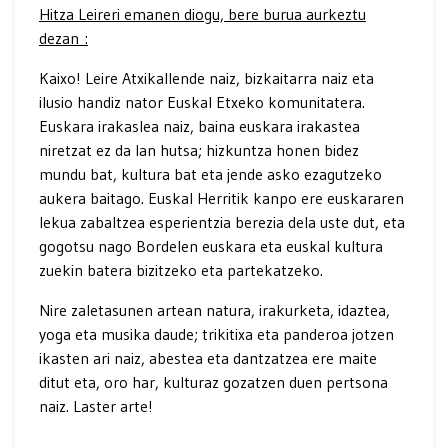
Hitza Leireri emanen diogu, bere burua aurkeztu
dezan :
Kaixo! Leire Atxikallende naiz, bizkaitarra naiz eta
ilusio handiz nator Euskal Etxeko komunitatera.
Euskara irakaslea naiz, baina euskara irakastea
niretzat ez da lan hutsa; hizkuntza honen bidez
mundu bat, kultura bat eta jende asko ezagutzeko
aukera baitago. Euskal Herritik kanpo ere euskararen
lekua zabaltzea esperientzia berezia dela uste dut, eta
gogotsu nago Bordelen euskara eta euskal kultura
zuekin batera bizitzeko eta partekatzeko.
Nire zaletasunen artean natura, irakurketa, idaztea,
yoga eta musika daude; trikitixa eta panderoa jotzen
ikasten ari naiz, abestea eta dantzatzea ere maite
ditut eta, oro har, kulturaz gozatzen duen pertsona
naiz. Laster arte!