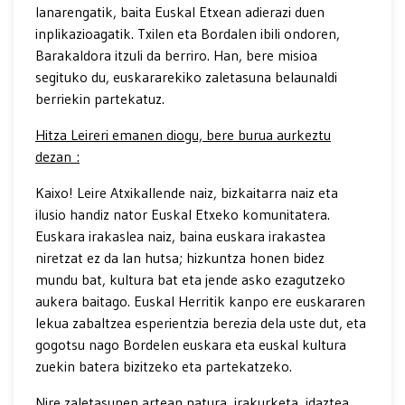
lanarengatik, baita Euskal Etxean adierazi duen
inplikazioagatik. Txilen eta Bordalen ibili ondoren,
Barakaldora itzuli da berriro. Han, bere misioa
segituko du, euskararekiko zaletasuna belaunaldi
berriekin partekatuz.
Hitza Leireri emanen diogu, bere burua aurkeztu
dezan :
Kaixo! Leire Atxikallende naiz, bizkaitarra naiz eta
ilusio handiz nator Euskal Etxeko komunitatera.
Euskara irakaslea naiz, baina euskara irakastea
niretzat ez da lan hutsa; hizkuntza honen bidez
mundu bat, kultura bat eta jende asko ezagutzeko
aukera baitago. Euskal Herritik kanpo ere euskararen
lekua zabaltzea esperientzia berezia dela uste dut, eta
gogotsu nago Bordelen euskara eta euskal kultura
zuekin batera bizitzeko eta partekatzeko.
Nire zaletasunen artean natura, irakurketa, idaztea,