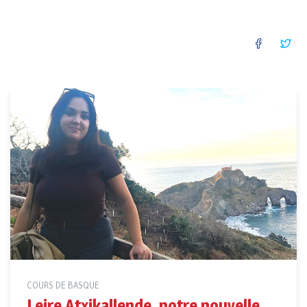
FACEB
TW
COURS DE BASQUE
Leire Atxikallende, notre nouvelle