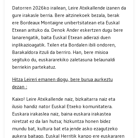
Datorren 2026ko irailean, Leire Atxikallende izanen da
gure irakasle berria. Bere aitzinekoek bezala, berak
ere Bordeaux Montaigne unibertsitatean eta Euskal
Etxean arituko da. Denok Ander eskertzen dugu bere
lanarengatik, baita Euskal Etxean adierazi duen
inplikazioagatik. Txilen eta Bordalen ibili ondoren,
Barakaldora itzuli da berriro. Han, bere misioa
segituko du, euskararekiko zaletasuna belaunaldi
berriekin partekatuz.
Hitza Leireri emanen diogu, bere burua aurkeztu
dezan :
Kaixo! Leire Atxikallende naiz, bizkaitarra naiz eta
ilusio handiz nator Euskal Etxeko komunitatera.
Euskara irakaslea naiz, baina euskara irakastea
niretzat ez da lan hutsa; hizkuntza honen bidez
mundu bat, kultura bat eta jende asko ezagutzeko
aukera baitago. Euskal Herritik kanpo ere euskararen