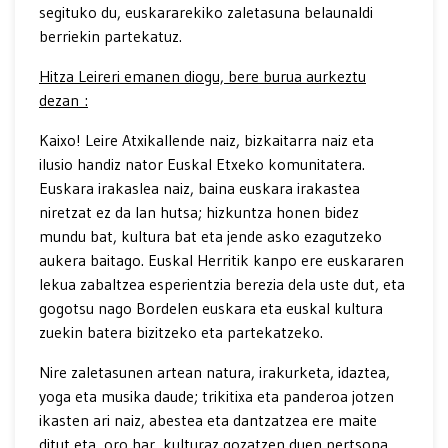
segituko du, euskararekiko zaletasuna belaunaldi
berriekin partekatuz.
Hitza Leireri emanen diogu, bere burua aurkeztu
dezan :
Kaixo! Leire Atxikallende naiz, bizkaitarra naiz eta
ilusio handiz nator Euskal Etxeko komunitatera.
Euskara irakaslea naiz, baina euskara irakastea
niretzat ez da lan hutsa; hizkuntza honen bidez
mundu bat, kultura bat eta jende asko ezagutzeko
aukera baitago. Euskal Herritik kanpo ere euskararen
lekua zabaltzea esperientzia berezia dela uste dut, eta
gogotsu nago Bordelen euskara eta euskal kultura
zuekin batera bizitzeko eta partekatzeko.
Nire zaletasunen artean natura, irakurketa, idaztea,
yoga eta musika daude; trikitixa eta panderoa jotzen
ikasten ari naiz, abestea eta dantzatzea ere maite
ditut eta, oro har, kulturaz gozatzen duen pertsona