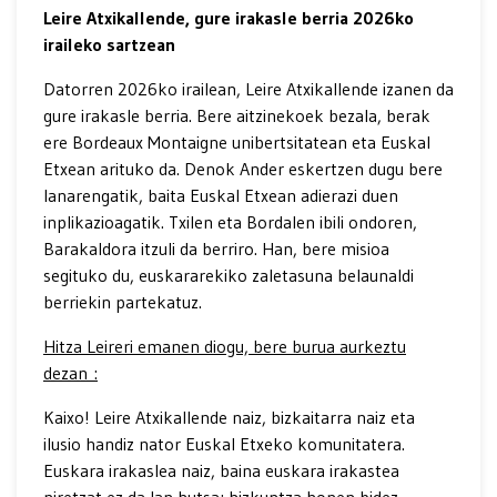
Leire Atxikallende, gure irakasle berria 2026ko
iraileko sartzean
Datorren 2026ko irailean, Leire Atxikallende izanen da
gure irakasle berria. Bere aitzinekoek bezala, berak
ere Bordeaux Montaigne unibertsitatean eta Euskal
Etxean arituko da. Denok Ander eskertzen dugu bere
lanarengatik, baita Euskal Etxean adierazi duen
inplikazioagatik. Txilen eta Bordalen ibili ondoren,
Barakaldora itzuli da berriro. Han, bere misioa
segituko du, euskararekiko zaletasuna belaunaldi
berriekin partekatuz.
Hitza Leireri emanen diogu, bere burua aurkeztu
dezan :
Kaixo! Leire Atxikallende naiz, bizkaitarra naiz eta
ilusio handiz nator Euskal Etxeko komunitatera.
Euskara irakaslea naiz, baina euskara irakastea
niretzat ez da lan hutsa; hizkuntza honen bidez