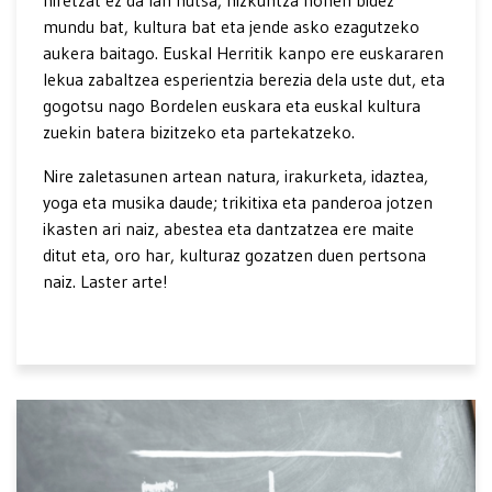
mundu bat, kultura bat eta jende asko ezagutzeko
aukera baitago. Euskal Herritik kanpo ere euskararen
lekua zabaltzea esperientzia berezia dela uste dut, eta
gogotsu nago Bordelen euskara eta euskal kultura
zuekin batera bizitzeko eta partekatzeko.
Nire zaletasunen artean natura, irakurketa, idaztea,
yoga eta musika daude; trikitixa eta panderoa jotzen
ikasten ari naiz, abestea eta dantzatzea ere maite
ditut eta, oro har, kulturaz gozatzen duen pertsona
naiz. Laster arte!