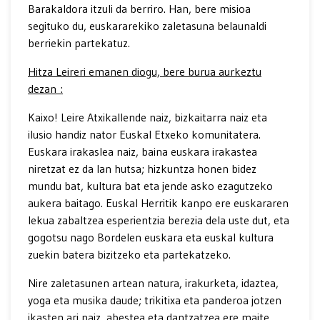
Barakaldora itzuli da berriro. Han, bere misioa
segituko du, euskararekiko zaletasuna belaunaldi
berriekin partekatuz.
Hitza Leireri emanen diogu, bere burua aurkeztu
dezan :
Kaixo! Leire Atxikallende naiz, bizkaitarra naiz eta
ilusio handiz nator Euskal Etxeko komunitatera.
Euskara irakaslea naiz, baina euskara irakastea
niretzat ez da lan hutsa; hizkuntza honen bidez
mundu bat, kultura bat eta jende asko ezagutzeko
aukera baitago. Euskal Herritik kanpo ere euskararen
lekua zabaltzea esperientzia berezia dela uste dut, eta
gogotsu nago Bordelen euskara eta euskal kultura
zuekin batera bizitzeko eta partekatzeko.
Nire zaletasunen artean natura, irakurketa, idaztea,
yoga eta musika daude; trikitixa eta panderoa jotzen
ikasten ari naiz, abestea eta dantzatzea ere maite